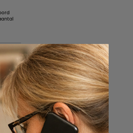
oord
aantal
nen die