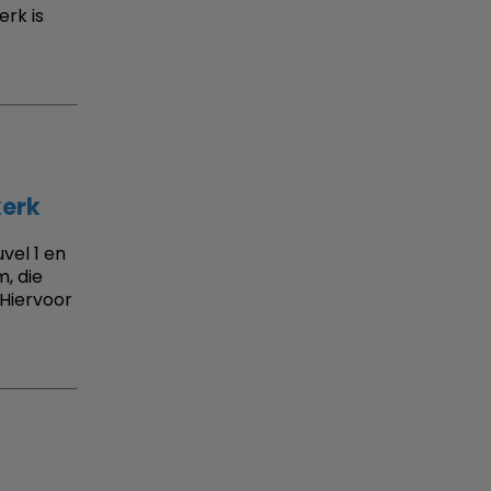
erk is
kerk
el 1 en
, die
 Hiervoor