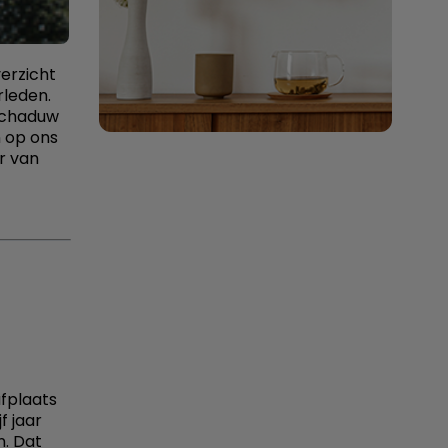
erzicht
rleden.
schaduw
n op ons
r van
fplaats
f jaar
n. Dat