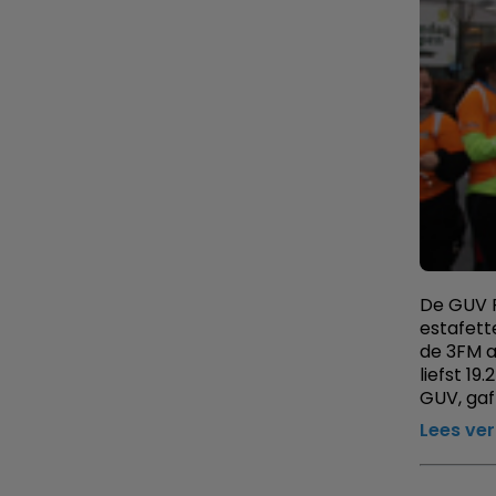
De GUV R
estafett
de 3FM a
liefst 19
GUV, gaf
Lees ve