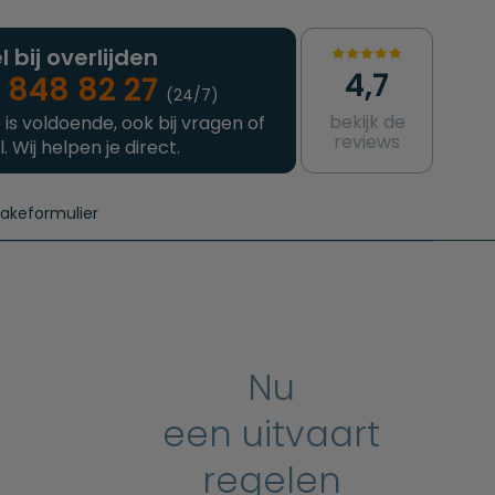
l bij overlijden
4,7
 848 82 27
(24/7)
bekijk de
 is voldoende, ook bij vragen of
reviews
l. Wij helpen je direct.
takeformulier
aanvragen
e crematie
Intakeformulier
Complete uitvaart
Contact
urzame uitvaart
Prijzen crematoria
Nu
een uitvaart
regelen