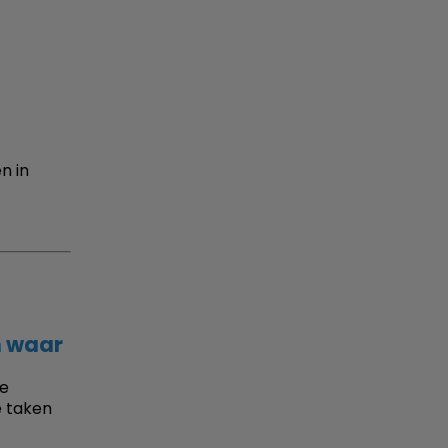
n in
 waar
de
 taken