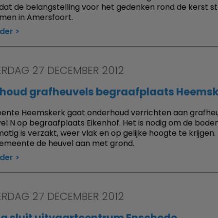
 dat de belangstelling voor het gedenken rond de kerst st
men in Amersfoort.
rder
RDAG 27 DECEMBER 2012
houd grafheuvels begraafplaats Heems
nte Heemskerk gaat onderhoud verrichten aan grafheuv
el N op begraafplaats Eikenhof. Het is nodig om de bodem
atig is verzakt, weer vlak en op gelijke hoogte te krijgen.
gemeente de heuvel aan met grond.
rder
RDAG 27 DECEMBER 2012
a sluit uitvaartcentrum Enschede