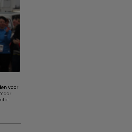
len voor
 maar
atie