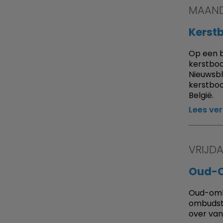
MAAND
Kerst
Op een b
kerstboo
Nieuwsbla
kerstboo
België.
Lees ve
VRIJDA
Oud-O
Oud-ombu
ombudst
over van