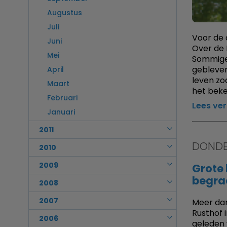
Mei
Januari
Juni
Februari
Juli
Maart
Augustus
April
Mei
Januari
Juni
Februari
Juli
Maart
April
Voor de 
Mei
Januari
Juni
Februari
Over de 
Maart
April
Mei
Sommige 
Januari
Februari
Maart
gebleven
April
Januari
leven zo
Februari
Maart
het beke
Januari
Februari
Lees ve
Januari
2011
DONDE
December
2010
November
December
2009
Grote 
Oktober
begra
November
December
2008
September
Oktober
November
December
2007
Meer da
Augustus
September
Oktober
Rusthof 
November
Juli
December
2006
Augustus
geleden 
September