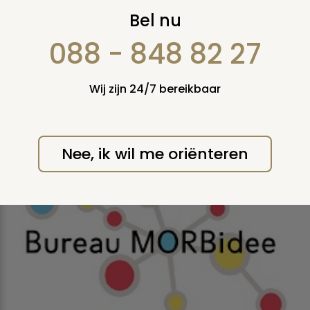
Nieuws MAART 2020
Bel nu
088 - 848 82 27
DINSDAG 31 MAART 2020
Wij zijn 24/7 bereikbaar
Praten over ziekte en dood in tijden
van corona
Nee, ik wil me oriënteren