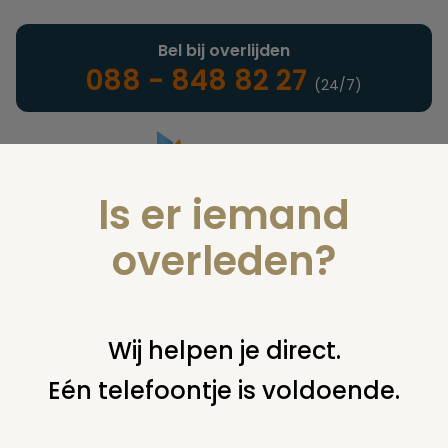
Bel bij overlijden
088 - 848 82 27
(24/7)
Is er iemand
Landelijke uitvaartonderneming
overleden?
Nieuws
Wij helpen je direct.
Eén telefoontje is voldoende.
U bent hier:
home
nieuws & agenda
nieuws