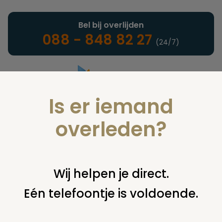
Bel bij overlijden
088 - 848 82 27
(24/7)
Is er iemand
Landelijke uitvaartonderneming
overleden?
Nieuws
Wij helpen je direct.
Eén telefoontje is voldoende.
U bent hier:
home
nieuws & agenda
nieuws