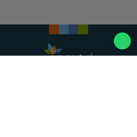
Landelijke uitvaartonderneming. Al meer dan 20
jaar uw vertrouwde partner voor een waardig
afscheid.
088 - 848 82 27
24/7 bereikbaar, dag en nacht