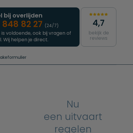
l bij overlijden
4,7
 848 82 27
(24/7)
bekijk de
 is voldoende, ook bij vragen of
reviews
l. Wij helpen je direct.
takeformulier
aanvragen
e crematie
Intakeformulier
Complete uitvaart
Contact
urzame uitvaart
Prijzen crematoria
Nu
een uitvaart
regelen