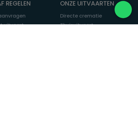
F REGELEN
ONZE UITVAARTEN
 aanvragen
Directe crematie
t uitvaart
Thuisuitvaart
 een uitvaart
Complete uitvaart
bij leven
Exclusieve uitvaart
tvaarten
Begrafenissen
Natuurbegrafenis
ITVAART.NL
Alle uitvaarten
tvaart.nl
t
 Uitvaart.nl
estatuut
rken