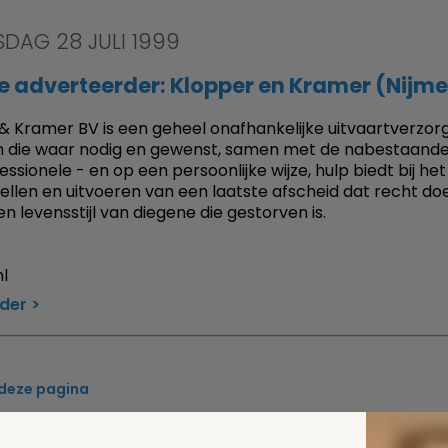
DAG 28 JULI 1999
e adverteerder: Klopper en Kramer (Nijm
& Kramer BV is een geheel onafhankelijke uitvaartverzorg
 die waar nodig en gewenst, samen met de nabestaande
ssionele - en op een persoonlijke wijze, hulp biedt bij het
llen en uitvoeren van een laatste afscheid dat recht do
n levensstijl van diegene die gestorven is.
l
rder
 deze pagina