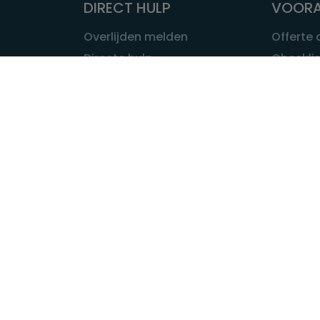
DIRECT HULP
VOORA
Overlijden melden
Offerte
Directe hulp
Checklis
Intakeformulier
Wat kost
Eerste 24 uur
Uitvaart 
Overlijden buitenland
Onze ui
Lokale uitvaart
OVER U
INFORMATIE & ADVIES
Wie is Ui
Infotheek
Contac
Vraag een expert
Redactie
Bedrijvengids
Redacti
Tarieven crematoria
Onze me
Nieuws & agenda