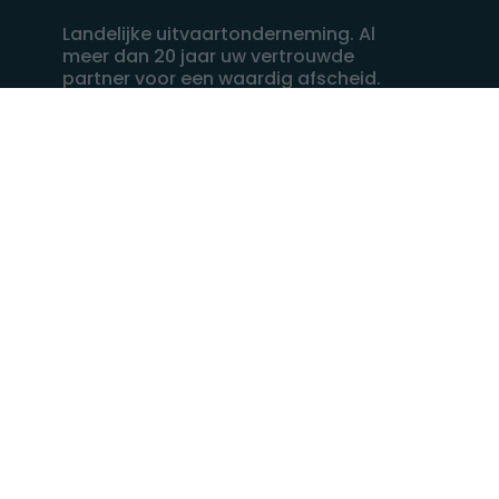
Landelijke uitvaartonderneming. Al
meer dan 20 jaar uw vertrouwde
partner voor een waardig afscheid.
088 - 848 82 27
24/7 bereikbaar, dag en nacht