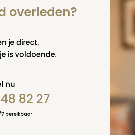
nd overleden?
n je direct.
je is voldoende.
l nu
848 82 27
4/7 bereikbaar