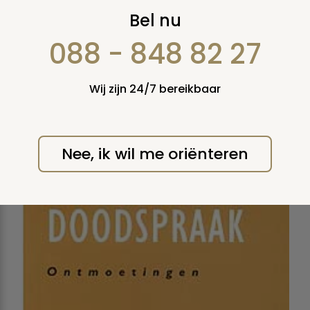
Nieuws NOVEMBER
Bel nu
2004
088 - 848 82 27
Wij zijn 24/7 bereikbaar
MAANDAG 29 NOVEMBER
2004
Nee, ik wil me oriënteren
Nieuw Boek: Doodspraak