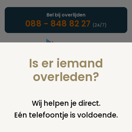
Bel bij overlijden
088 - 848 82 27
(24/7)
Is er iemand
Landelijke uitvaartonderneming
overleden?
Nieuws
Wij helpen je direct.
Eén telefoontje is voldoende.
U bent hier:
home
nieuws & agenda
nieuws