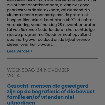
een weemoedig moment wel eens nadenkt over
zijn of haar onontkoombare, al dan niet goed
georkestreerde slotakkoord, zal niemand zijn
uitvaartideeën openhartig aan de grote klok
hangen. Binnenkort komt hierin bij RTL 4 echter
verandering; vanaf nondag 28 november praten
tal van Bekende Nederlanders in het achtdelige
nieuwe programma 'Doodnormaal' opvallend
openhartig over de dood en de bijbehorende
ideeën over hun uitvaart.
Lees verder
WOENSDAG 24 NOVEMBER
2004
Gezocht: mensen die geweigerd
zijn op de begrafenis of die bewust
familie en/of vrienden niet
uitnodigen