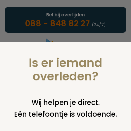
Bel bij overlijden
088 - 848 82 27
(24/7)
Is er iemand
Landelijke uitvaartonderneming
overleden?
Nieuws
Wij helpen je direct.
Eén telefoontje is voldoende.
U bent hier:
home
nieuws & agenda
nieuws