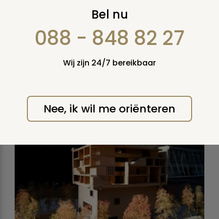
Nieuws FEBRUARI 2016
Bel nu
088 - 848 82 27
MAANDAG 29 FEBRUARI
Wij zijn 24/7 bereikbaar
2016
Nieuw Leven Voor de Dood
Nee, ik wil me oriënteren