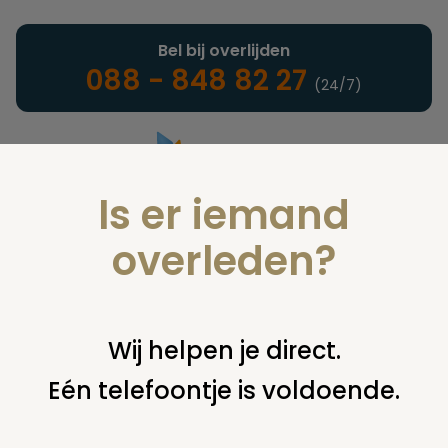
Bel bij overlijden
088 - 848 82 27
(24/7)
Is er iemand
Landelijke uitvaartonderneming
overleden?
Nieuws
Wij helpen je direct.
Eén telefoontje is voldoende.
U bent hier:
home
nieuws & agenda
nieuws