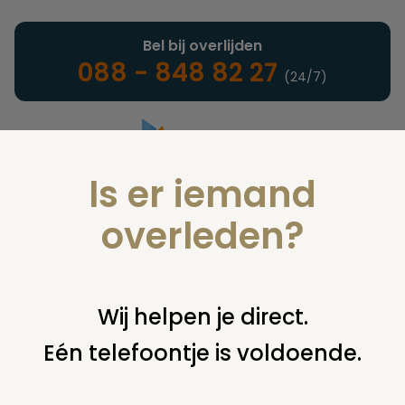
Bel bij overlijden
088 - 848 82 27
(24/7)
Is er iemand
Landelijke uitvaartonderneming
overleden?
Uitvaart regelen
Wij helpen je direct.
Eén telefoontje is voldoende.
U bent hier:
home
uitvaart regelen
crematie regelen