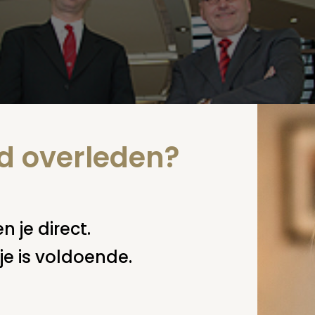
nd overleden?
n je direct.
ponsort uitvaart.nl. Twee uitvaartspecialisten vinden elka
je is voldoende.
enwerking. Monuta is autoriteit op het gebied uitvaartzo
ingen in Nederland. Uitvaart.nl is dat als het gaat om
informatie op internet.
rder