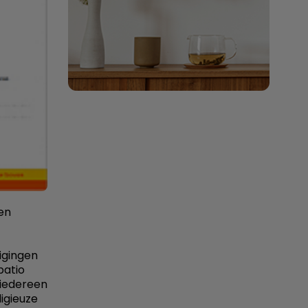
en
igingen
patio
 iedereen
igieuze