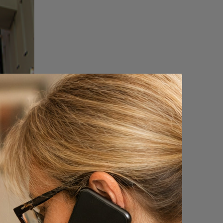
ar in
rg en