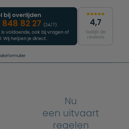
l bij overlijden
4,7
 848 82 27
(24/7)
bekijk de
 is voldoende, ook bij vragen of
reviews
l. Wij helpen je direct.
takeformulier
aanvragen
e crematie
Intakeformulier
Complete uitvaart
Contact
urzame uitvaart
Prijzen crematoria
Nu
een uitvaart
regelen