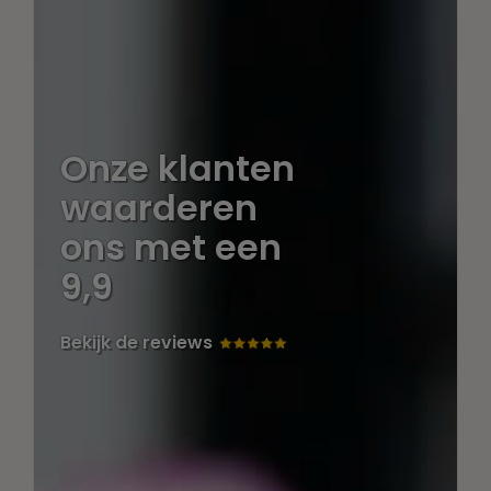
Onze klanten
waarderen
ons met een
9,9
Bekijk de reviews