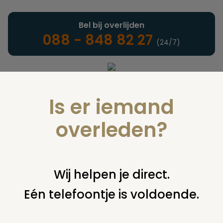
Bel bij overlijden
088 - 848 82 27
(24/7)
Landelijke uitvaartonderneming
Is er iemand
overleden?
Een laatste groet
Wij helpen je direct.
Kleinschalig en persoonlijk
afscheid
Eén telefoontje is voldoende.