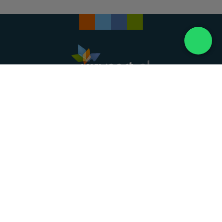
Landelijke uitvaartonderneming. Al meer dan 20
jaar uw vertrouwde partner voor een waardig
afscheid.
088 - 848 82 27
24/7 bereikbaar, dag en nacht
DIRECT HULP
Overlijden melden