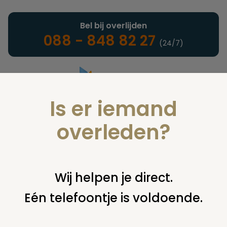
Bel bij overlijden
088 - 848 82 27
(24/7)
Is er iemand
Landelijke uitvaartonderneming
overleden?
Nieuws
Wij helpen je direct.
Eén telefoontje is voldoende.
U bent hier:
home
nieuws & agenda
nieuws