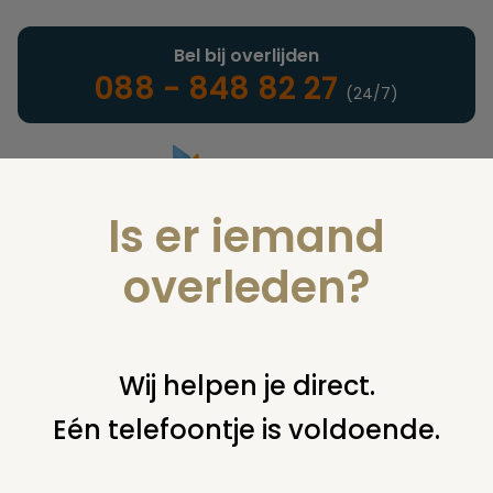
Bel bij overlijden
088 - 848 82 27
(24/7)
Is er iemand
Landelijke uitvaartonderneming
overleden?
Nieuws
Wij helpen je direct.
Eén telefoontje is voldoende.
U bent hier:
home
nieuws & agenda
nieuws