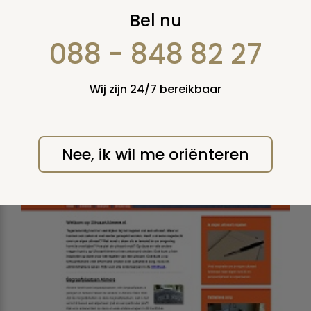
Nieuws JANUARI 2016
Bel nu
088 - 848 82 27
VRIJDAG 29 JANUARI 2016
Wij zijn 24/7 bereikbaar
Nieuwe website over het thema
uitvaart in Almere
Nee, ik wil me oriënteren