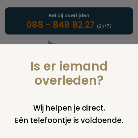
Bel bij overlijden
088 - 848 82 27
(24/7)
Is er iemand
Landelijke uitvaartonderneming
overleden?
Nieuws
Wij helpen je direct.
Eén telefoontje is voldoende.
U bent hier:
home
nieuws & agenda
nieuws