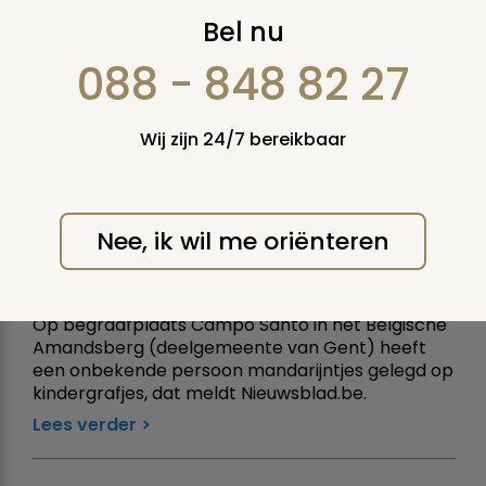
Nieuws NOVEMBER
Bel nu
2010
088 - 848 82 27
Wij zijn 24/7 bereikbaar
DINSDAG 30 NOVEMBER
2010
Nee, ik wil me oriënteren
Mandarijntjes voor overleden
kinderen
Op begraafplaats Campo Santo in het Belgische
Amandsberg (deelgemeente van Gent) heeft
een onbekende persoon mandarijntjes gelegd op
kindergrafjes, dat meldt Nieuwsblad.be.
Lees verder