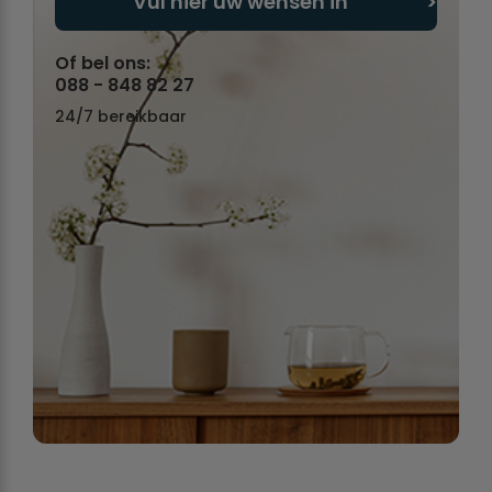
Vul hier uw wensen in
Of bel ons:
088 - 848 82 27
24/7 bereikbaar