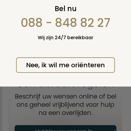
Nieuws OKTOBER 2001
Bel nu
088 - 848 82 27
Wij zijn 24/7 bereikbaar
Print deze pagina
Nee, ik wil me oriënteren
Nu
een uitvaart regelen
Beschrijf uw wensen online of bel
ons geheel vrijblijvend voor hulp
na een overlijden.