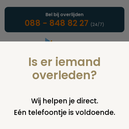
Bel bij overlijden
088 - 848 82 27
(24/7)
Is er iemand
Landelijke uitvaartonderneming
overleden?
Nieuws
Wij helpen je direct.
Eén telefoontje is voldoende.
U bent hier:
home
nieuws & agenda
nieuws