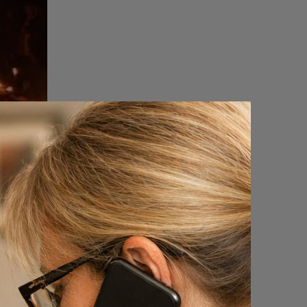
rdam
waren
ardoor
erslag te
ngen en