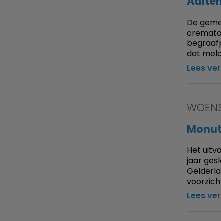
Aalte
De gemee
cremator
begraafp
dat meld
Lees ve
WOENS
Monuta
Het uitv
jaar ges
Gelderla
voorzich
Lees ve