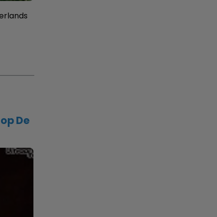
erlands
 op De