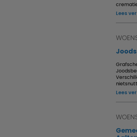
crematie
Lees ve
WOENS
Joodse
Grafsche
Joodsbeg
Verschil
nietsnut
Lees ve
WOENS
Gemee