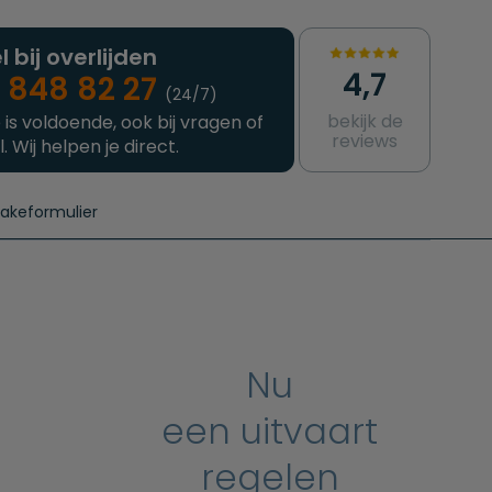
l bij overlijden
4,7
 848 82 27
(24/7)
bekijk de
 is voldoende, ook bij vragen of
reviews
l. Wij helpen je direct.
takeformulier
aanvragen
e crematie
Intakeformulier
Complete uitvaart
Contact
urzame uitvaart
Prijzen crematoria
Nu
een uitvaart
regelen