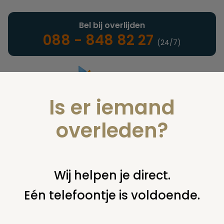
Bel bij overlijden
088 - 848 82 27
(24/7)
Is er iemand
Landelijke uitvaartonderneming
overleden?
Juridische info
Wij helpen je direct.
Eén telefoontje is voldoende.
U bent hier:
home
juridische info
gebruiksvoorwaarden