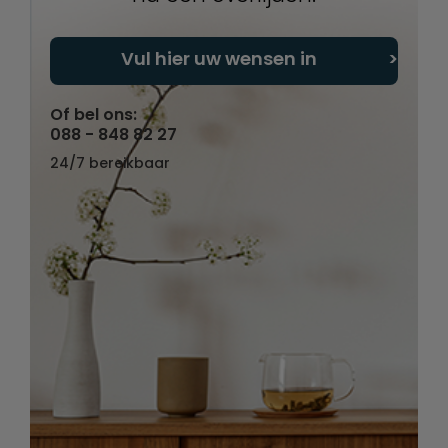
Vul hier uw wensen in
Of bel ons:
088 - 848 82 27
24/7 bereikbaar