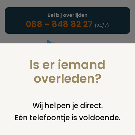
Bel bij overlijden
088 - 848 82 27
(24/7)
Is er iemand
Landelijke uitvaartonderneming
overleden?
Nieuws
Wij helpen je direct.
Eén telefoontje is voldoende.
U bent hier:
home
nieuws & agenda
nieuws