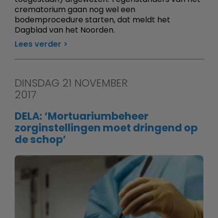
crematorium gaan nog wel een
bodemprocedure starten, dat meldt het
Dagblad van het Noorden.
Lees verder
DINSDAG 21 NOVEMBER
2017
DELA: ‘Mortuariumbeheer
zorginstellingen moet dringend op
de schop’