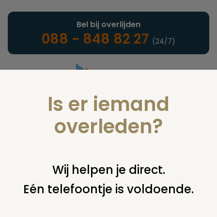
Bel bij overlijden
088 - 848 82 27
(24/7)
Is er iemand
Landelijke uitvaartonderneming
overleden?
Nieuws
Wij helpen je direct.
Eén telefoontje is voldoende.
U bent hier:
home
nieuws & agenda
nieuws