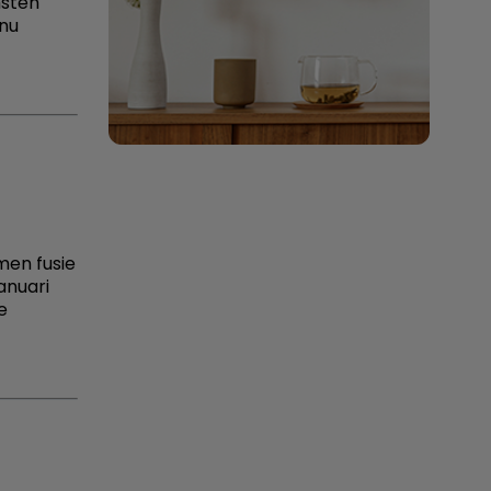
msten
 nu
men fusie
anuari
e