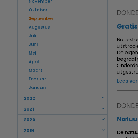
November
Maart
Augustus
September
Oktober
DONDE
Februari
Juli
Augustus
September
Januari
Juni
Juli
Gratis
Augustus
Mei
Juni
Juli
Nabestaa
April
Mei
Juni
uitstroo
Maart
April
De eigen
Mei
Februari
begraafp
Maart
April
Onderde
Januari
Februari
Maart
uitgestr
Januari
Februari
Lees ve
Januari
2022
DONDE
December
2021
November
Natuu
December
2020
Oktober
November
December
2019
De natuu
September
Oktober