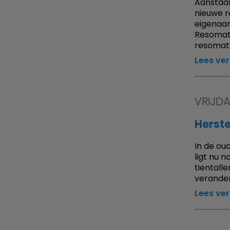
Aanstaan
nieuwe r
eigenaar
Resomati
resomato
Lees ve
VRIJD
Herst
In de ou
ligt nu n
tientall
verander
Lees ve