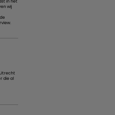
st in het
en wij
 de
rview.
 Utrecht
r die al