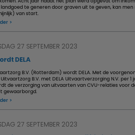
k komen. Acht jaar nadat het plan werd opgevat om inko
 landgoed te generen door graven uit te geven, kan men
jnlijk) van start.
rder
DAG 27 SEPTEMBER 2023
ordt DELA
aartzorg B.V. (Rotterdam) wordt DELA. Met de voorgeno
Uitvaartzorg B.V. met DELA Uitvaartverzorging N.V. per 1 j
dt de verzorging van uitvaarten van CVU-relaties voor d
t gewaarborgd.
rder
DAG 27 SEPTEMBER 2023