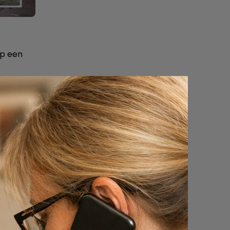
op een
egekend,