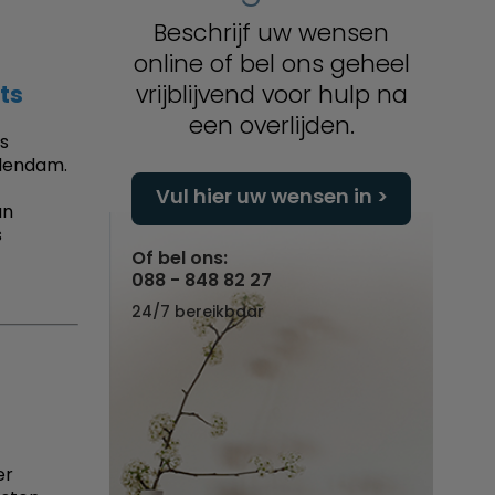
Beschrijf uw wensen
online of bel ons geheel
ts
vrijblijvend voor hulp na
een overlijden.
s
rdendam.
Vul hier uw wensen in
an
s
Of bel ons:
088 - 848 82 27
24/7 bereikbaar
er