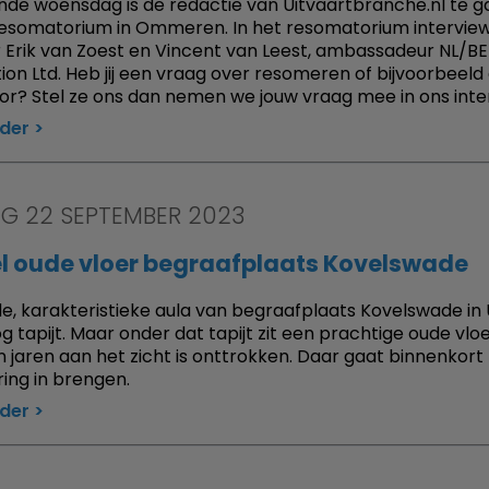
de woensdag is de redactie van Uitvaartbranche.nl te ga
esomatorium in Ommeren. In het resomatorium interview
 Erik van Zoest en Vincent van Leest, ambassadeur NL/BE
on Ltd. Heb jij een vraag over resomeren of bijvoorbeeld
r? Stel ze ons dan nemen we jouw vraag mee in ons inte
rder
AG 22 SEPTEMBER 2023
el oude vloer begraafplaats Kovelswade
de, karakteristieke aula van begraafplaats Kovelswade in
og tapijt. Maar onder dat tapijt zit een prachtige oude vloe
en jaren aan het zicht is onttrokken. Daar gaat binnenkort
ing in brengen.
rder