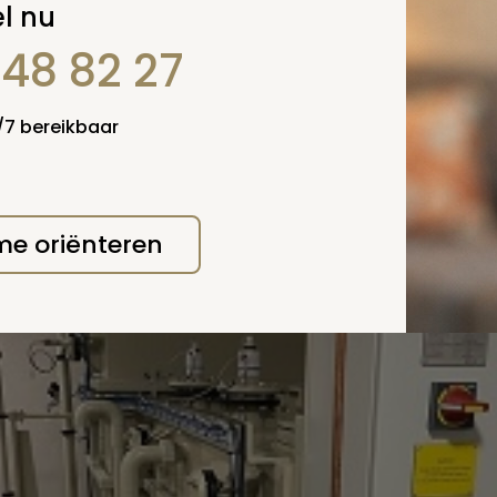
l nu
AG 25 SEPTEMBER 2023
848 82 27
l jij weten over resomeren?
4/7 bereikbaar
 me oriënteren