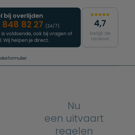
l bij overlijden
4,7
 848 82 27
(24/7)
bekijk de
 is voldoende, ook bij vragen of
reviews
l. Wij helpen je direct.
takeformulier
aanvragen
e crematie
Intakeformulier
Complete uitvaart
Contact
urzame uitvaart
Prijzen crematoria
Nu
een uitvaart
regelen