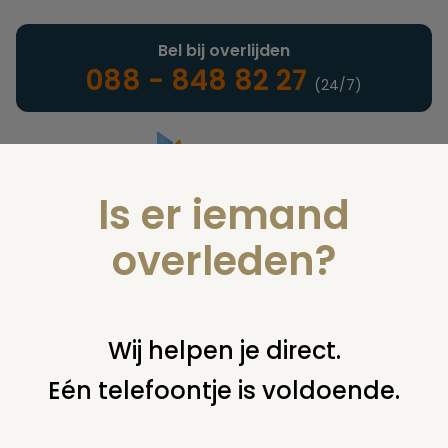
Bel bij overlijden
088 - 848 82 27
(24/7)
Is er iemand
Landelijke uitvaartonderneming
overleden?
Nieuws
Wij helpen je direct.
Eén telefoontje is voldoende.
U bent hier:
home
nieuws & agenda
nieuws