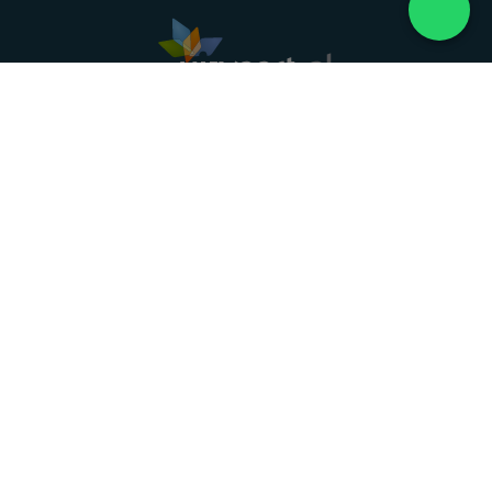
Landelijke uitvaartonderneming. Al meer dan 20
jaar uw vertrouwde partner voor een waardig
afscheid.
088 - 848 82 27
24/7 bereikbaar, dag en nacht
DIRECT HULP
Overlijden melden
Directe hulp
Intakeformulier