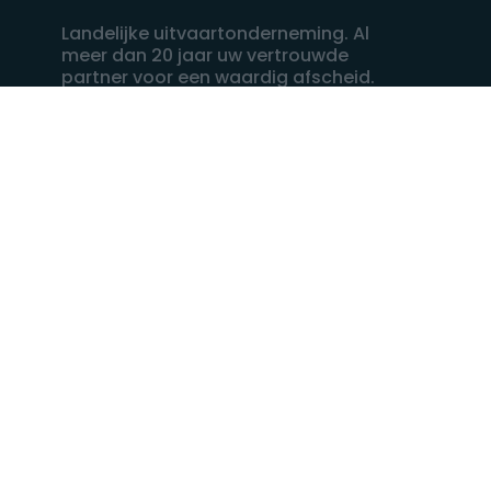
Landelijke uitvaartonderneming. Al
meer dan 20 jaar uw vertrouwde
partner voor een waardig afscheid.
088 - 848 82 27
24/7 bereikbaar, dag en nacht