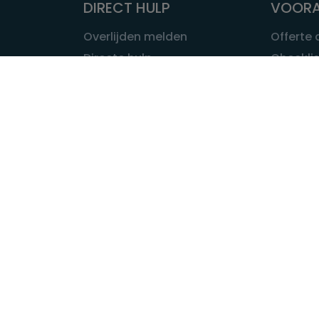
DIRECT HULP
VOORA
Overlijden melden
Offerte
Directe hulp
Checklis
Intakeformulier
Wat kost
Eerste 24 uur
Uitvaart 
Overlijden buitenland
Onze ui
Lokale uitvaart
OVER U
INFORMATIE & ADVIES
Wie is Ui
Infotheek
Contac
Vraag een expert
Redactie
Bedrijvengids
Redacti
Tarieven crematoria
Onze me
Nieuws & agenda