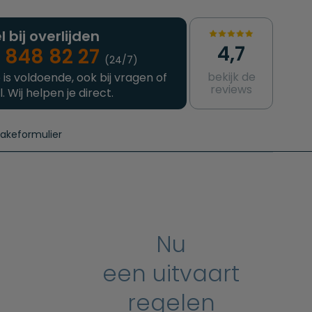
l bij overlijden
4,7
 848 82 27
(24/7)
bekijk de
 is voldoende, ook bij vragen of
reviews
l. Wij helpen je direct.
takeformulier
aanvragen
e crematie
Intakeformulier
Complete uitvaart
Contact
urzame uitvaart
Prijzen crematoria
Nu
een uitvaart
regelen