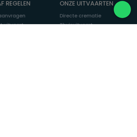
F REGELEN
ONZE UITVAARTEN
 aanvragen
Directe crematie
t uitvaart
Thuisuitvaart
 een uitvaart
Complete uitvaart
bij leven
Exclusieve uitvaart
tvaarten
Begrafenissen
Natuurbegrafenis
ITVAART.NL
Alle uitvaarten
tvaart.nl
t
 Uitvaart.nl
estatuut
rken