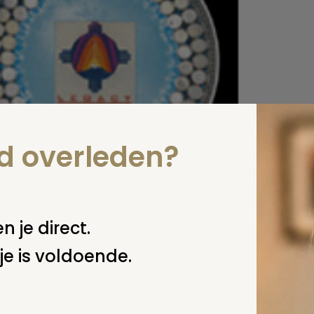
nd overleden?
n je direct.
je is voldoende.
udsopgave van het nieuwe nummer van het vakblad UIT
line. Klik hier om de inhoudsopgave te bekijken.
rder