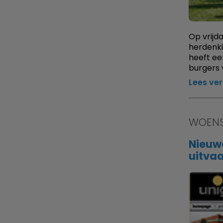
Op vrijd
herdenki
heeft ee
burgers 
Lees ve
WOENS
Nieuwe
uitvaa