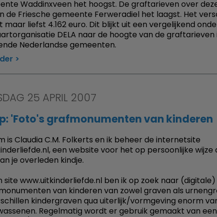
nte Waddinxveen het hoogst. De graftarieven over dez
in de Friesche gemeente Ferweradiel het laagst. Het vers
maar liefst 4.162 euro. Dit blijkt uit een vergelijkend ond
aartorganisatie DELA naar de hoogte van de graftarieven 
lende Nederlandse gemeenten.
rder
DAG 25 APRIL 2007
p: 'Foto's grafmonumenten van kinderen
 is Claudia C.M. Folkerts en ik beheer de internetsite
inderliefde.nl, een website voor het op persoonlijke wijze
n je overleden kindje.
 site www.uitkinderliefde.nl ben ik op zoek naar (digitale)
monumenten van kinderen van zowel graven als urnengr
schillen kindergraven qua uiterlijk/vormgeving enorm va
wassenen. Regelmatig wordt er gebruik gemaakt van een