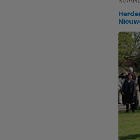
MAAND
Herde
Nieuw