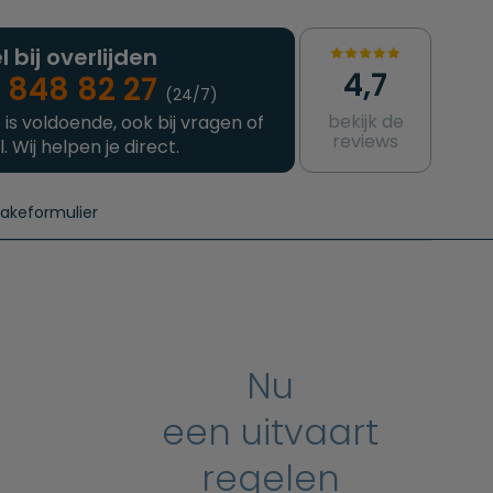
l bij overlijden
4,7
 848 82 27
(24/7)
bekijk de
 is voldoende, ook bij vragen of
reviews
l. Wij helpen je direct.
takeformulier
aanvragen
e crematie
Intakeformulier
Complete uitvaart
Contact
urzame uitvaart
Prijzen crematoria
Nu
een uitvaart
regelen