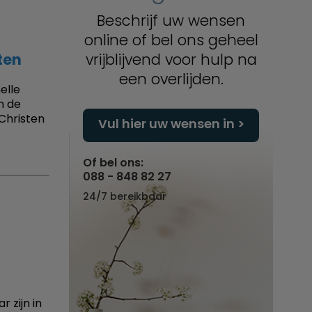
Beschrijf uw wensen
online of bel ons geheel
ten
vrijblijvend voor hulp na
een overlijden.
elle
n de
 Christen
Vul hier uw wensen in
Of bel ons:
088 - 848 82 27
24/7 bereikbaar
 zijn in