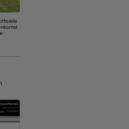
fficiële
eenkomst
de
n