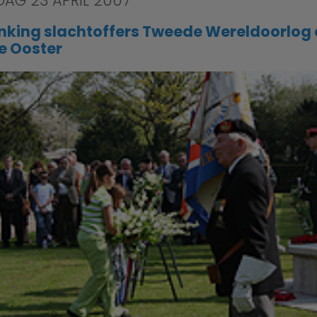
AG 23 APRIL 2007
nking slachtoffers Tweede Wereldoorlog 
e Ooster