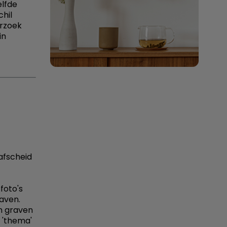
elfde
chil
erzoek
in
 afscheid
 foto's
aven.
n graven
 'thema'