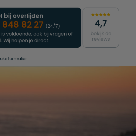
l bij overlijden
4,7
 848 82 27
(24/7)
bekijk de
 is voldoende, ook bij vragen of
reviews
l. Wij helpen je direct.
takeformulier
aanvragen
e crematie
Intakeformulier
Complete uitvaart
Contact
urzame uitvaart
Prijzen crematoria