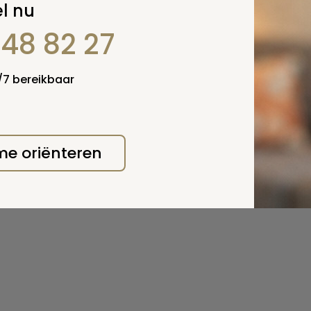
l nu
848 82 27
4/7 bereikbaar
 me oriënteren