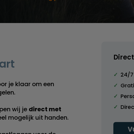
Direct
art
24/7 
oor je klaar om een
Grati
gelen.
Perso
Dire
pen wij je
direct met
el mogelijk uit handen.
V