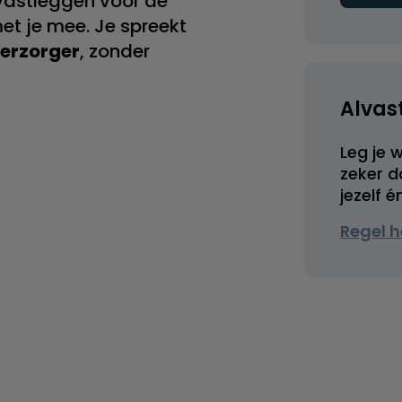
n vastleggen voor de
et je mee. Je spreekt
verzorger
, zonder
Alvas
Leg je w
zeker d
jezelf 
Regel h