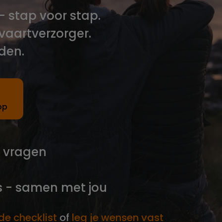
 - stap voor stap.
vaartverzorger.
den.
op
r vragen
is - samen met jou
 de checklist
of
leg je wensen vast