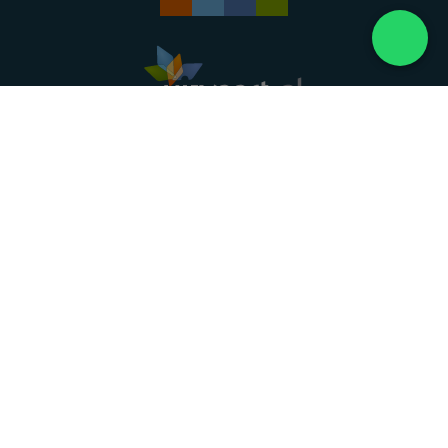
Landelijke uitvaartonderneming. Al meer dan 20
jaar uw vertrouwde partner voor een waardig
afscheid.
088 - 848 82 27
24/7 bereikbaar, dag en nacht
DIRECT HULP
Overlijden melden
Directe hulp