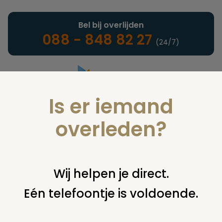
Bel bij overlijden
088 - 848 82 27
(24/7)
Is er iemand
Landelijke uitvaartonderneming
overleden?
Wij helpen je direct.
U bent hier:
home
directe hulp
Eén telefoontje is voldoende.
Checklist Uitvaart