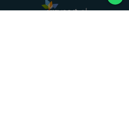
Landelijke uitvaartonderneming. Al meer dan 20
jaar uw vertrouwde partner voor een waardig
afscheid.
088 - 848 82 27
24/7 bereikbaar, dag en nacht
DIRECT HULP
Overlijden melden
Directe hulp
Intakeformulier
Eerste 24 uur