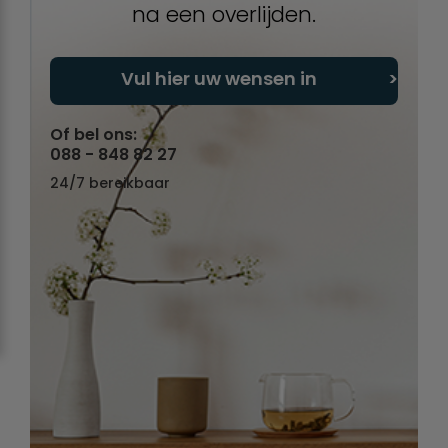
na een overlijden.
Vul hier uw wensen in
Of bel ons:
088 - 848 82 27
24/7 bereikbaar