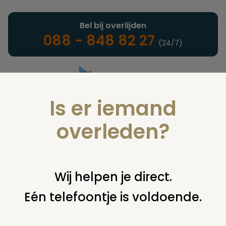
Bel bij overlijden
088 - 848 82 27
(24/7)
Is er iemand
Landelijke uitvaartonderneming
overleden?
Nieuws
Wij helpen je direct.
Eén telefoontje is voldoende.
U bent hier:
home
nieuws & agenda
nieuws
overleg over
komst crematorium oldenzaal