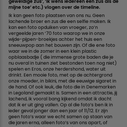
geweldige zus’, ‘ik wens iedereen een zus als de
mijne toe’ etc.) vlogen over de timeline.
Ik kan geen foto plaatsen van ons nu. Geen
lachende broer en zus die een selfie maken. Ik
kan een foto opduiken van vroeger, zo’n
vergeelde jaren ‘70 foto waarop we in onze
wijde-pijpen-broekjes achter het huis een
sneeuwpop aan het bouwen zijn. Of die ene foto
waar we in de zomer in een klein plastic
opblaasbadje ( die immense grote baden die je
nu overal in tuinen ziet bestonden toen nog niet)
spelen en Eros, onze herdershond, water uit
drinkt. Een mooie foto, met op de achtergrond
onze moeder, in bikini, met die eeuwige sigaret in
de hand. Of ook leuk, die foto die in Denemarken
in Legoland gemaakt is. Samen in een attractie, jij
lachend, ik vooral bang kijkend omdat ik dacht
dat ik er uit ging vallen. Op al die foto’s ben ik in
ieder geval jonger dan een jaar of 11/12. Er zijn
geen foto’s waar we echt samen op staan van
die jaren erna, alleen foto’s van ons apart, of