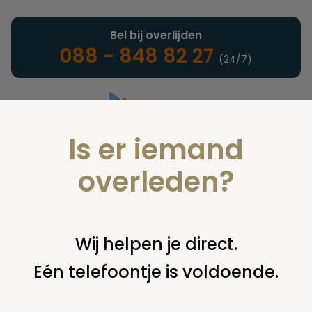
Bel bij overlijden
088 - 848 82 27
(24/7)
Is er iemand
Landelijke uitvaartonderneming
overleden?
Nieuws
Wij helpen je direct.
Eén telefoontje is voldoende.
U bent hier:
home
nieuws & agenda
nieuws
nieuwe
column mariska overman-bruntink: dag lief broertje,