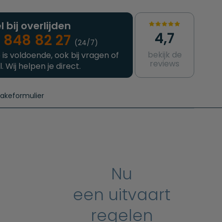
l bij overlijden
4,7
 848 82 27
(24/7)
bekijk de
 is voldoende, ook bij vragen of
reviews
l. Wij helpen je direct.
takeformulier
aanvragen
e crematie
Intakeformulier
Complete uitvaart
Contact
urzame uitvaart
Prijzen crematoria
Nu
een uitvaart
regelen