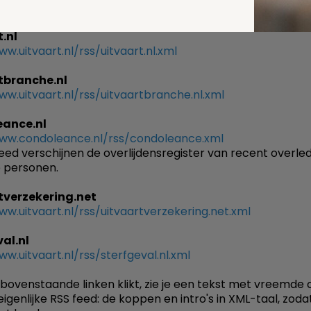
feed van Uitvaart.Com plak je de volgende linken in de RS
.nl
ww.uitvaart.nl/rss/uitvaart.nl.xml
tbranche.nl
ww.uitvaart.nl/rss/uitvaartbranche.nl.xml
ance.nl
www.condoleance.nl/rss/condoleance.xml
feed verschijnen de overlijdensregister van recent overle
 personen.
tverzekering.net
ww.uitvaart.nl/rss/uitvaartverzekering.net.xml
al.nl
ww.uitvaart.nl/rss/sterfgeval.nl.xml
p bovenstaande linken klikt, zie je een tekst met vreemde 
 eigenlijke RSS feed: de koppen en intro's in XML-taal, zod