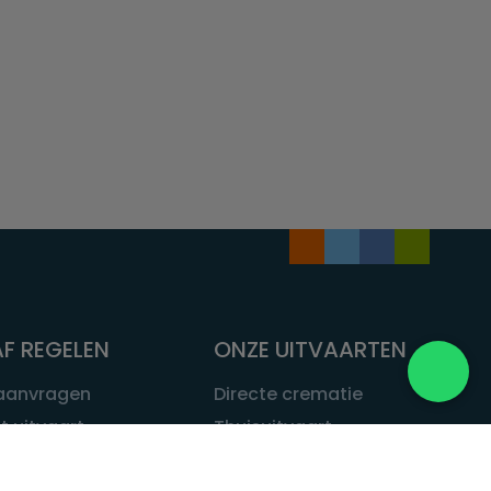
F REGELEN
ONZE UITVAARTEN
 aanvragen
Directe crematie
t uitvaart
Thuisuitvaart
 een uitvaart
Complete uitvaart