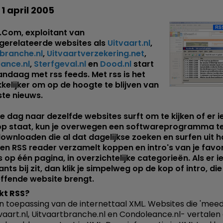
 1 april 2005
.Com, exploitant van
tgerelateerde websites als
Uitvaart.nl
,
branche.nl
,
Uitvaartverzekering.net
,
ance.nl
,
Sterfgeval.nl
en
Dood.nl
start
ndaag met rss feeds. Met rss is het
elijker om op de hoogte te blijven van
ste nieuws.
lke dag naar dezelfde websites surft om te kijken of er i
op staat, kun je overwegen een softwareprogramma t
wnloaden die al dat dagelijkse zoeken en surfen uit 
en RSS reader verzamelt koppen en intro's van je favo
 op één pagina, in overzichtelijke categorieën. Als er i
ants bij zit, dan klik je simpelweg op de kop of intro, die
ffende website brengt.
kt RSS?
en toepassing van de internettaal XML. Websites die 'mee
tvaart.nl, Uitvaartbranche.nl en Condoleance.nl- vertalen