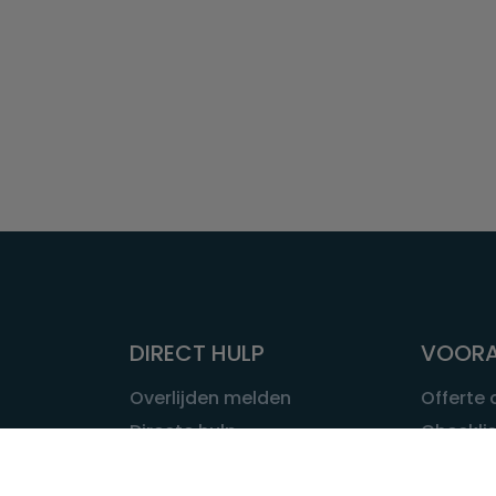
DIRECT HULP
VOORA
Overlijden melden
Offerte
Directe hulp
Checklis
Intakeformulier
Wat kost