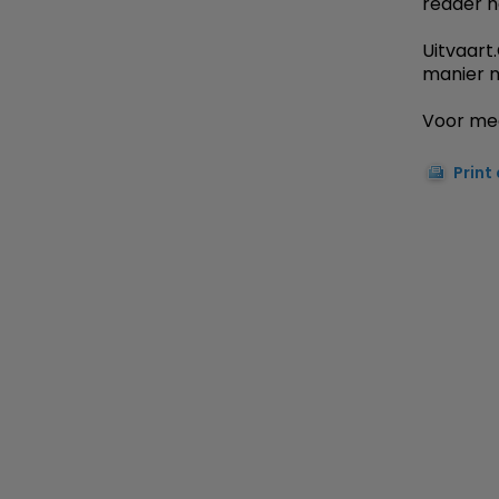
reader h
Uitvaart
manier 
Voor mee
Print