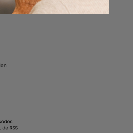
S reader:
den
codes.
at de RSS