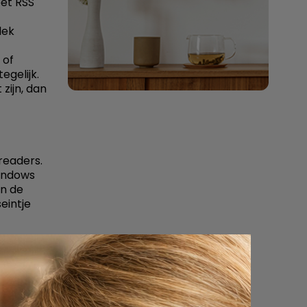
eet RSS
lek
 of
egelijk.
zijn, dan
readers.
Windows
an de
eintje