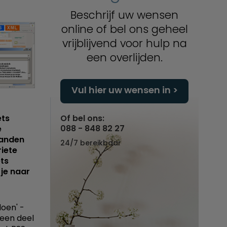
Beschrijf uw wensen
online of bel ons geheel
vrijblijvend voor hulp na
een overlijden.
Vul hier uw wensen in
ets
Of bel ons:
088 - 848 82 27
e
handen
24/7 bereikbaar
riete
ets
 je naar
doen' -
 een deel