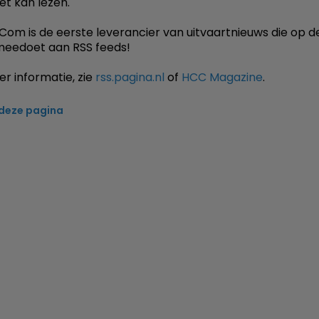
et kan lezen.
.Com is de eerste leverancier van uitvaartnieuws die op d
meedoet aan RSS feeds!
r informatie, zie
rss.pagina.nl
of
HCC Magazine
.
 deze pagina