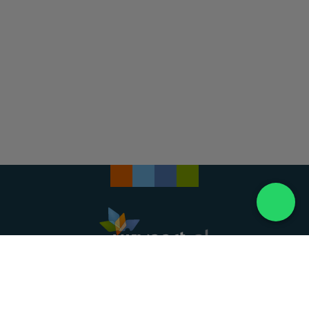
Landelijke uitvaartonderneming. Al meer dan 20
jaar uw vertrouwde partner voor een waardig
afscheid.