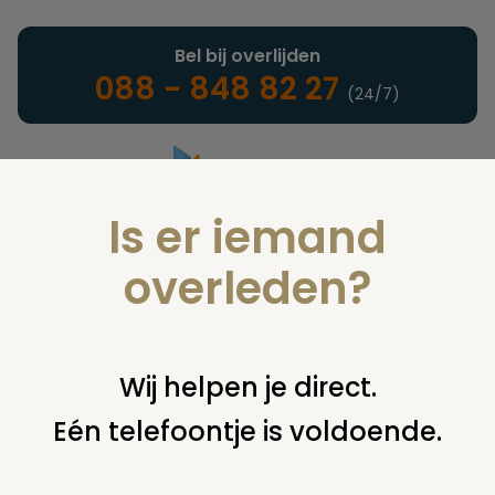
Bel bij overlijden
088 - 848 82 27
(24/7)
Is er iemand
Landelijke uitvaartonderneming
overleden?
Nieuws
Wij helpen je direct.
Eén telefoontje is voldoende.
U bent hier:
home
nieuws & agenda
nieuws
uitspraak
ombudsman na klacht ‘te laat aangeleverde
opdrachtbevestiging’