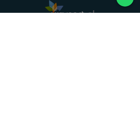
Landelijke uitvaartonderneming. Al meer dan 20
jaar uw vertrouwde partner voor een waardig
afscheid.
088 - 848 82 27
24/7 bereikbaar, dag en nacht
DIRECT HULP
Overlijden melden
Directe hulp
Intakeformulier
Eerste 24 uur