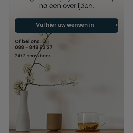
na een overlijden.
Vul hier uw wensen in
Of bel ons:
088 - 848 82 27
24/7 bereikbaar