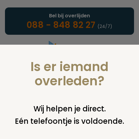
Bel bij overlijden
088 - 848 82 27
(24/7)
Is er iemand
Landelijke uitvaartonderneming
overleden?
Nieuws
Wij helpen je direct.
Eén telefoontje is voldoende.
U bent hier:
home
nieuws & agenda
nieuws
landelijke
organisatie begraafplaatsen (lob): grafkosten stabiliseren