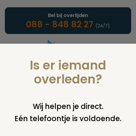
Bel bij overlijden
088 - 848 82 27
(24/7)
Is er iemand
Landelijke uitvaartonderneming
overleden?
Nieuws
Wij helpen je direct.
Eén telefoontje is voldoende.
U bent hier:
home
nieuws & agenda
nieuws
internationale
dag van de palliatieve zorg