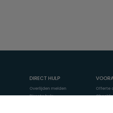
DIRECT HULP
VOORA
Overlijden melden
Offerte
Directe hulp
Checklis
Intakeformulier
Wat kost
Eerste 24 uur
Uitvaart 