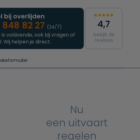
l bij overlijden
4,7
 848 82 27
(24/7)
bekijk de
 is voldoende, ook bij vragen of
reviews
l. Wij helpen je direct.
takeformulier
aanvragen
e crematie
Intakeformulier
Complete uitvaart
Contact
urzame uitvaart
Prijzen crematoria
Nu
een uitvaart
regelen