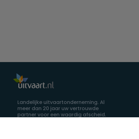
Landelijke uitvaartonderneming. Al
meer dan 20 jaar uw vertrouwde
partner voor een waardig afscheid.
088 - 848 82 27
24/7 bereikbaar, dag en nacht