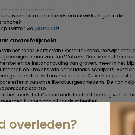
--------------------------------------------------
---------------------
teresseerd in nieuws, trends en ontwikkelingen in de
tbranche?
 op Twitter via
@uitvaart
!
van Onsterfelijkheid
an het fonds, Perzik van Onsterfelijkheid, verwijst naar d
elijknamige roman van Jan Wolkers. Doel van het fonds is
herstel en de instandhouding van graven, meer in het bij
menten en -tekens van Nederlandse schrijvers. Auteur
en grote cultuurhistorische waarde. Ze vormen, naast b
bare erfenis van onze literatuurgeschiedenis. De Koninklij
kopersbond stortte
 in het fonds, het Cultuurfonds heeft dit bedrag verdubbe
sseerden kunnen aan dit fonds schenken.
s Perk
nd overleden?
Fabrice Herman Perk was een Nederlandse dichter. Hij o
na een kort ziekbed op 22-jarige leeftijd door een longaan