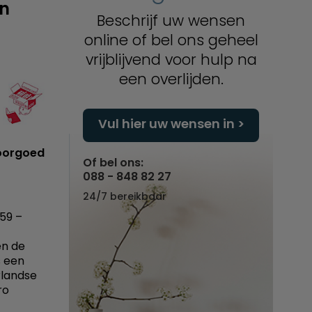
an
Beschrijf uw wensen
online of bel ons geheel
vrijblijvend voor hulp na
een overlijden.
Vul hier uw wensen in
voorgoed
Of bel ons:
088 - 848 82 27
24/7 bereikbaar
59 –
en de
s een
rlandse
ro