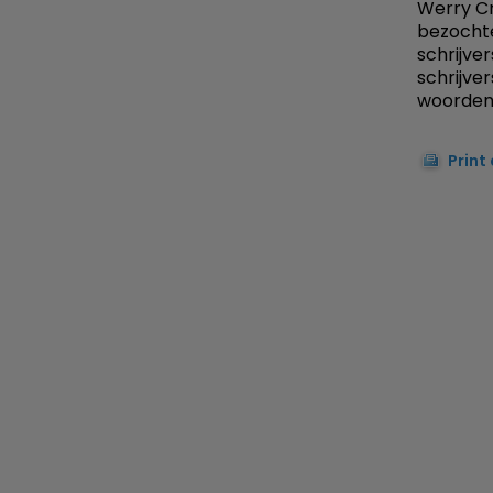
Werry Cr
bezochte
schrijve
schrijver
woorden
Print