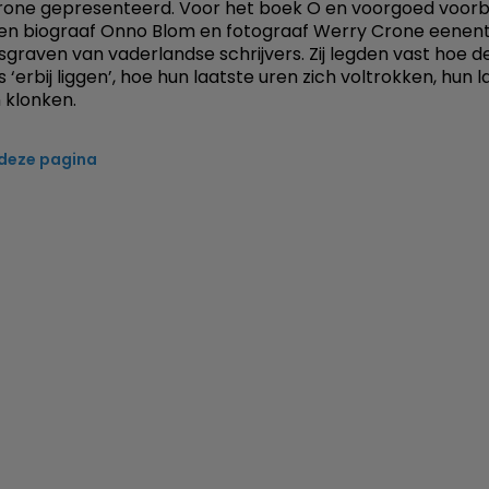
one gepresenteerd. Voor het boek O en voorgoed voorbi
n biograaf Onno Blom en fotograaf Werry Crone eenent
rsgraven van vaderlandse schrijvers. Zij legden vast hoe d
s ‘erbij liggen’, hoe hun laatste uren zich voltrokken, hun 
 klonken.
 deze pagina