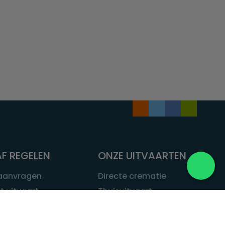
F REGELEN
ONZE UITVAARTEN
 aanvragen
Directe crematie
t uitvaart
Thuisuitvaart
 een uitvaart
Complete uitvaart
bij leven
Exclusieve uitvaart