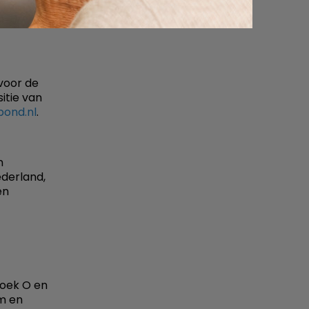
rijven
voor de
itie van
ond.nl
.
n
derland,
en
boek O en
m en