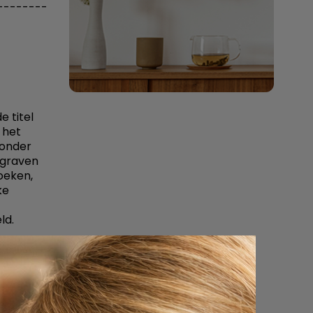
--------
e titel
 het
zonder
sgraven
oeken,
ke
ld.
verleed
doening.