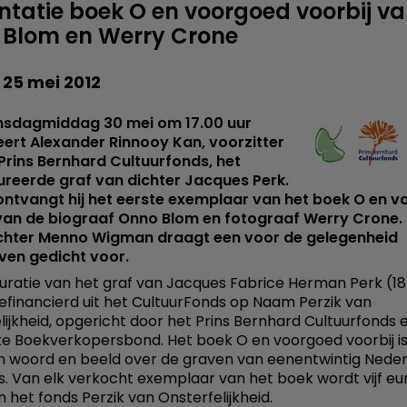
ntatie boek O en voorgoed voorbij v
Blom en Werry Crone
 25 mei 2012
sdagmiddag 30 mei om 17.00 uur
ert Alexander Rinnooy Kan, voorzitter
Prins Bernhard Cultuurfonds, het
reerde graf van dichter Jacques Perk.
ontvangt hij het eerste exemplaar van het boek O en 
 van de biograaf Onno Blom en fotograaf Werry Crone.
chter Menno Wigman draagt een voor de gelegenheid
ven gedicht voor.
uratie van het graf van Jacques Fabrice Herman Perk (18
 gefinancierd uit het CultuurFonds op Naam Perzik van
lijkheid, opgericht door het Prins Bernhard Cultuurfonds 
jke Boekverkopersbond. Het boek O en voorgoed voorbij i
in woord en beeld over de graven van eenentwintig Nede
rs. Van elk verkocht exemplaar van het boek wordt vijf eu
n het fonds Perzik van Onsterfelijkheid.