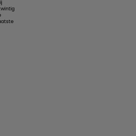
j
wintig
e
laatste