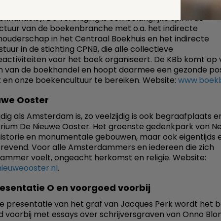
el. De KBb is dé gesprekspartner namens 1050 ledenbed
khandels). De vereniging is een belangrijke spil in de
uctuur van de boekenbranche met o.a. het indirecte
ouderschap in het Centraal Boekhuis en het indirecte
uur in de stichting CPNB, die alle collectieve
activiteiten voor het boek organiseert. De KBb komt op 
n van de boekhandel en hoopt daarmee een gezonde pos
 en onze boekencultuur te bereiken. Website:
www.boekb
uwe Ooster
jdig als Amsterdam is, zo veelzijdig is ook begraafplaats e
ium De Nieuwe Ooster. Het groenste gedenkpark van Ne
 historie en monumentale gebouwen, maar ook eigentijds 
trevend. Voor alle Amsterdammers en iedereen die zich
mmer voelt, ongeacht herkomst en religie. Website:
ieuweooster.nl
.
esentatie O en voorgoed voorbij
de presentatie van het graf van Jacques Perk wordt het 
 voorbij met essays over schrijversgraven van Onno Blo