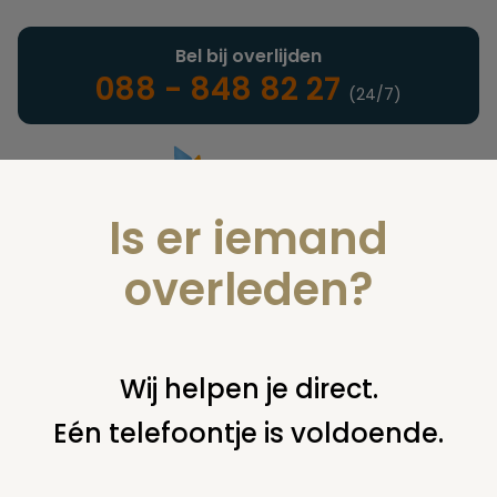
Bel bij overlijden
088 - 848 82 27
(24/7)
Is er iemand
Landelijke uitvaartonderneming
overleden?
Nieuws
Wij helpen je direct.
Eén telefoontje is voldoende.
U bent hier:
home
nieuws & agenda
nieuws
facultatieve
groep presenteert winst in 2008!