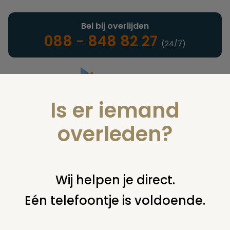
Bel bij overlijden
088 - 848 82 27
(24/7)
Is er iemand
Landelijke uitvaartonderneming
overleden?
Nieuws
Wij helpen je direct.
Eén telefoontje is voldoende.
U bent hier:
home
nieuws & agenda
nieuws
zondag 31
mei: inspiratiedag natuurbegraafplaats hillig meer