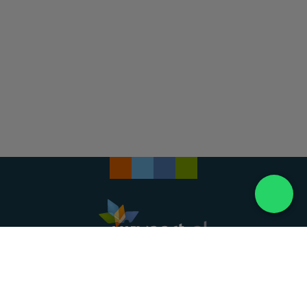
Landelijke uitvaartonderneming. Al meer dan 20
jaar uw vertrouwde partner voor een waardig
afscheid.