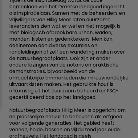
Tijdens de Inspiratiedag wordt de oude
bomenlaan van het Drentse landgoed ingericht
als inspiratielaan. Samen met de beheerders en
vrijwilligers van Hillig Meer laten duurzame
leveranciers zien wat er wel en niet mogelijk is
met biologisch afbreekbare urnen, waden,
manden, kisten en gedenktekens. Men kan
deelnemen aan diverse excursies en
rondleidingen of zelf een wandeling maken over
de natuurbegraafplaats. Ook zijn er onder
andere lezingen van de notaris en praktische
demonstraties, bijvoorbeeld van de
ambachtelijke timmerlieden die milieuvriendelijke
uitvaartkisten maken. Het gebruikte hout is
afkomstig uit het duurzaam beheerd en FSC-
gecertificeerd bos op het landgoed.
Natuurbegraafplaats Hillig Meer is opgericht om
de plaatselijke natuur te behouden als erfgoed
voor volgende generaties. Het gebied heeft
vennen, heide, bossen en vijfduizend jaar oude
grafheuvels. Het landgoed is deels