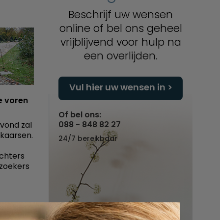
Beschrijf uw wensen
online of bel ons geheel
vrijblijvend voor hulp na
een overlijden.
Vul hier uw wensen in
e voren
Of bel ons:
088 - 848 82 27
vond zal
kaarsen.
24/7 bereikbaar
ichters
ezoekers