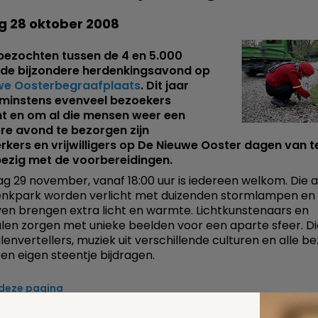
g 28 oktober 2008
bezochten tussen de 4 en 5.000
de bijzondere herdenkingsavond op
we Oosterbegraafplaats
. Dit jaar
minstens evenveel bezoekers
t en om al die mensen weer een
re avond te bezorgen zijn
ers en vrijwilligers op De Nieuwe Ooster dagen van t
bezig met de voorbereidingen.
 29 november, vanaf 18:00 uur is iedereen welkom. Die a
nkpark worden verlicht met duizenden stormlampen en 
en brengen extra licht en warmte. Lichtkunstenaars en
alen zorgen met unieke beelden voor een aparte sfeer. D
lenvertellers, muziek uit verschillende culturen en alle b
n eigen steentje bijdragen.
 deze pagina