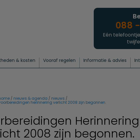
Be
088 -
Eén telefoontje
twijfe
kheden & kosten
Vooraf regelen
Informatie & advies
In
regelen
atie
 onze experts
hecklist uitvaart regelen
Waarom een uitvaart regelen?
Een laatste groet
Crematie regelen
Bedrijvengids
Intakeformulier
Thuisuitvaart crematie
Begrafenis regelen
Nieuws
Wensen vastleggen
Agenda
Offerte 
Intiem
Uitgebreid
Begrafenis Compleet
Natuurbegrafenis
Du
home
nieuws & agenda
nieuws
voorbereidingen herinnering verlicht 2008 zijn begonnen.
rbereidingen Herinnering
licht 2008 zijn begonnen.