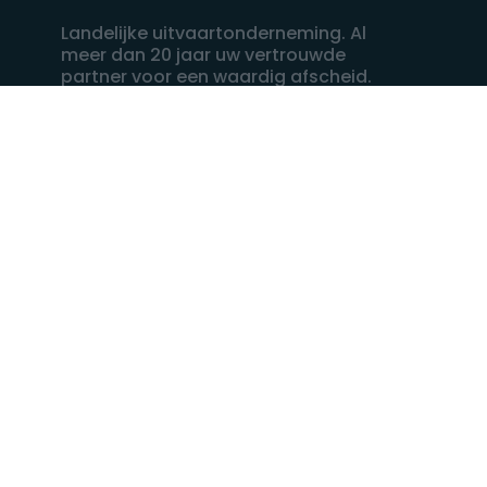
Landelijke uitvaartonderneming. Al
meer dan 20 jaar uw vertrouwde
partner voor een waardig afscheid.
088 - 848 82 27
24/7 bereikbaar, dag en nacht