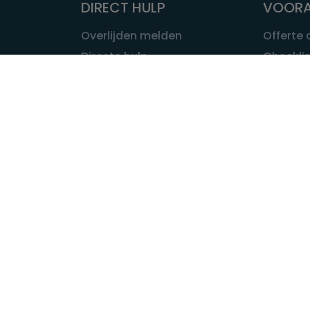
DIRECT HULP
VOORA
Overlijden melden
Offerte
Directe hulp
Checklis
Intakeformulier
Wat kost
Eerste 24 uur
Uitvaart 
Overlijden buitenland
Onze ui
Lokale uitvaart
OVER U
INFORMATIE & ADVIES
Wie is Ui
Infotheek
Contac
Vraag een expert
Redactie
Bedrijvengids
Redacti
Tarieven crematoria
Onze me
Nieuws & agenda