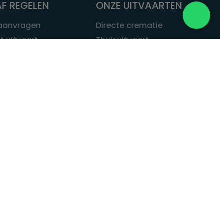
F REGELEN
ONZE UITVAARTEN
 aanvragen
Directe crematie
t uitvaart
Thuisuitvaart
 een uitvaart
Complete uitvaart
bij leven
Exclusieve uitvaart
tvaarten
Begrafenissen
Natuurbegrafenis
ITVAART.NL
Alle uitvaarten
tvaart.nl
t
 Uitvaart.nl
estatuut
rken