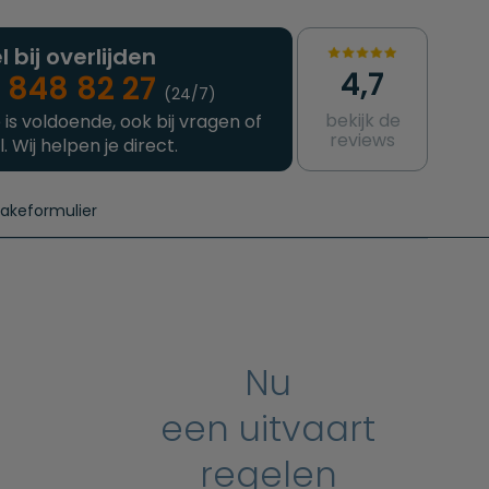
l bij overlijden
4,7
 848 82 27
(24/7)
bekijk de
 is voldoende, ook bij vragen of
reviews
l. Wij helpen je direct.
takeformulier
aanvragen
e crematie
Intakeformulier
Complete uitvaart
Contact
urzame uitvaart
Prijzen crematoria
Nu
een uitvaart
regelen