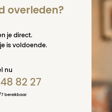
nd overleden?
n je direct.
je is voldoende.
l nu
848 82 27
4/7 bereikbaar