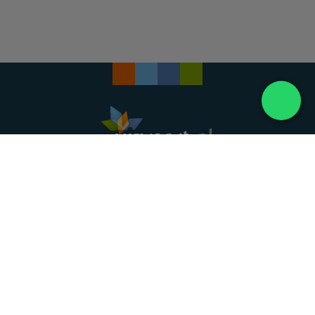
Landelijke uitvaartonderneming. Al meer dan 20
jaar uw vertrouwde partner voor een waardig
afscheid.
088 - 848 82 27
24/7 bereikbaar, dag en nacht