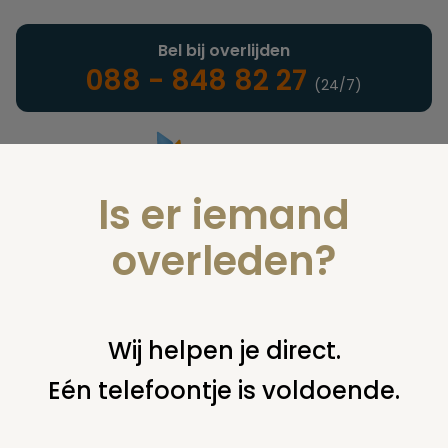
Bel bij overlijden
088 - 848 82 27
(24/7)
Is er iemand
Landelijke uitvaartonderneming
overleden?
Nieuws
Wij helpen je direct.
Eén telefoontje is voldoende.
U bent hier:
home
nieuws & agenda
nieuws
video:
crematorium goes wordt derde in zeeland