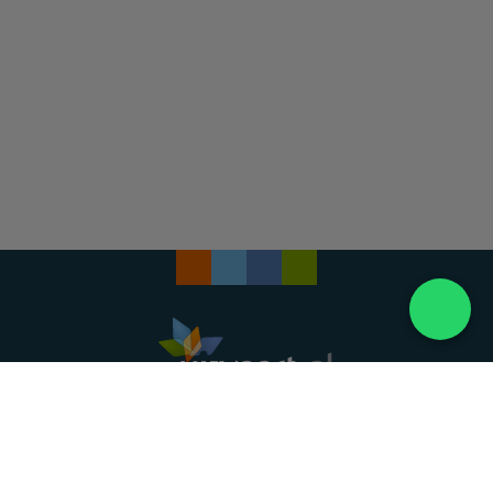
Landelijke uitvaartonderneming. Al meer dan 20
jaar uw vertrouwde partner voor een waardig
afscheid.