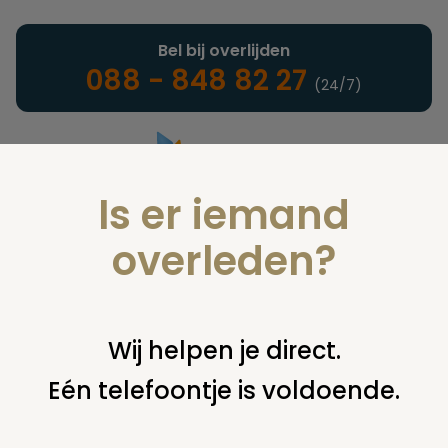
Bel bij overlijden
088 - 848 82 27
(24/7)
Is er iemand
Landelijke uitvaartonderneming
overleden?
Nieuws
Wij helpen je direct.
Eén telefoontje is voldoende.
U bent hier:
home
nieuws & agenda
nieuws
verzet tegen
privatiseren begraafplaatsen stichtse vecht