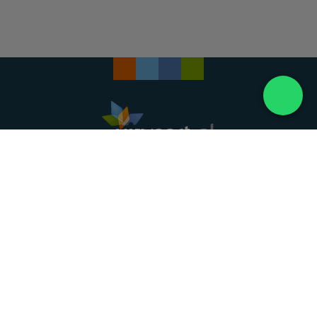
Landelijke uitvaartonderneming. Al meer dan 20
jaar uw vertrouwde partner voor een waardig
afscheid.
088 - 848 82 27
24/7 bereikbaar, dag en nacht