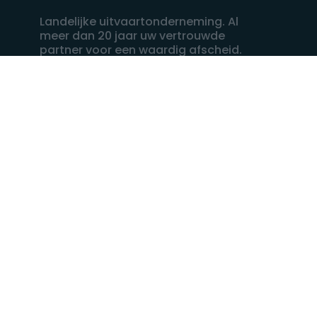
Landelijke uitvaartonderneming. Al
meer dan 20 jaar uw vertrouwde
partner voor een waardig afscheid.
088 - 848 82 27
24/7 bereikbaar, dag en nacht