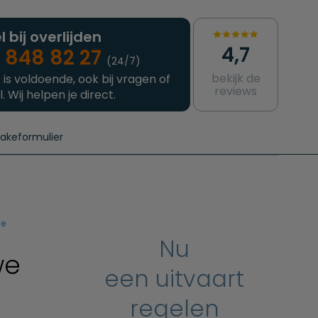
l bij overlijden
4,7
 848 82 27
(24/7)
bekijk de
 is voldoende, ook bij vragen of
reviews
l. Wij helpen je direct.
takeformulier
aanvragen
e crematie
Intakeformulier
Complete uitvaart
Contact
urzame uitvaart
Prijzen crematoria
ce
Nu
we
een uitvaart
regelen