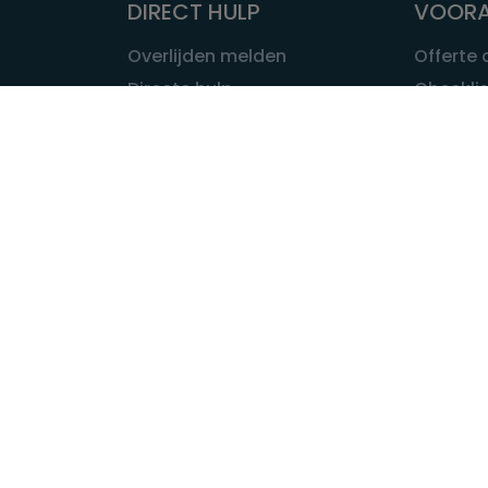
DIRECT HULP
VOORA
Overlijden melden
Offerte
Directe hulp
Checklis
Intakeformulier
Wat kost
Eerste 24 uur
Uitvaart 
Overlijden buitenland
Onze ui
Lokale uitvaart
OVER U
INFORMATIE & ADVIES
Wie is Ui
Infotheek
Contac
Vraag een expert
Redactie
Bedrijvengids
Redacti
Tarieven crematoria
Onze me
Nieuws & agenda