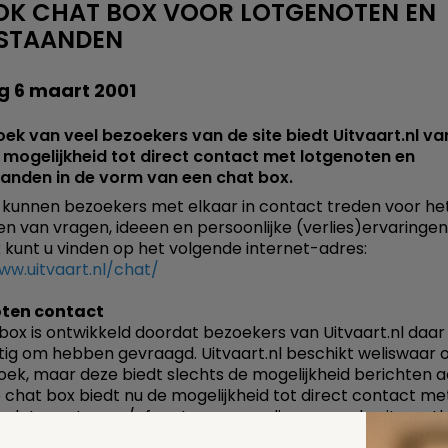
OK CHAT BOX VOOR LOTGENOTEN EN
STAANDEN
g 6 maart 2001
ek van veel bezoekers van de site biedt Uitvaart.nl v
mogelijkheid tot direct contact met lotgenoten en
anden in de vorm van een chat box.
kunnen bezoekers met elkaar in contact treden voor he
len van vragen, ideeen en persoonlijke (verlies)ervaringen
 kunt u vinden op het volgende internet-adres:
ww.uitvaart.nl/chat/
ten contact
box is ontwikkeld doordat bezoekers van Uitvaart.nl daar
ig om hebben gevraagd. Uitvaart.nl beschikt weliswaar 
ek, maar deze biedt slechts de mogelijkheid berichten a
e chat box biedt nu de mogelijkheid tot direct contact me
 lotgenoten en/of vertegenwoordigers van de uitvaart