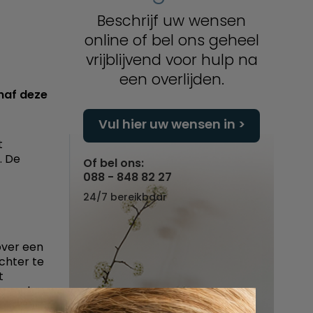
Beschrijf uw wensen
online of bel ons geheel
vrijblijvend voor hulp na
een overlijden.
anaf deze
Vul hier uw wensen in
t
. De
Of bel ons:
088 - 848 82 27
24/7 bereikbaar
over een
chter te
t
branche.