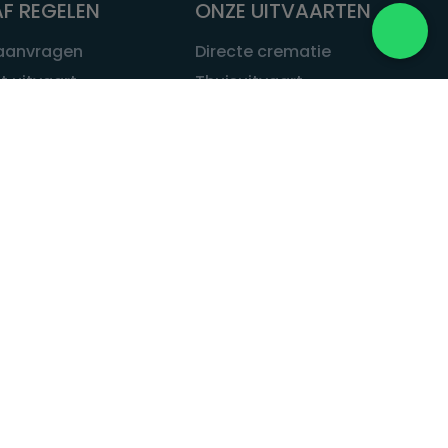
F REGELEN
ONZE UITVAARTEN
 aanvragen
Directe crematie
t uitvaart
Thuisuitvaart
 een uitvaart
Complete uitvaart
bij leven
Exclusieve uitvaart
tvaarten
Begrafenissen
Natuurbegrafenis
ITVAART.NL
Alle uitvaarten
tvaart.nl
t
 Uitvaart.nl
estatuut
rken