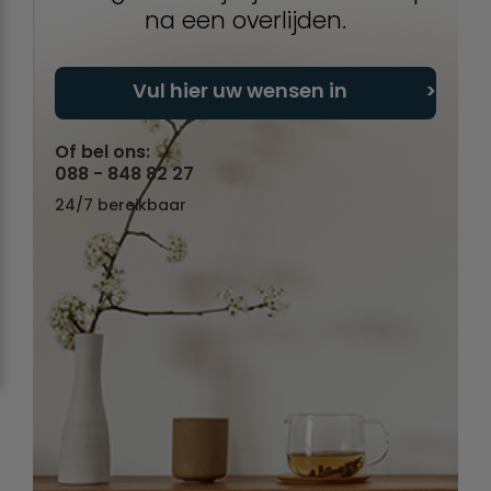
na een overlijden.
Vul hier uw wensen in
Of bel ons:
088 - 848 82 27
24/7 bereikbaar