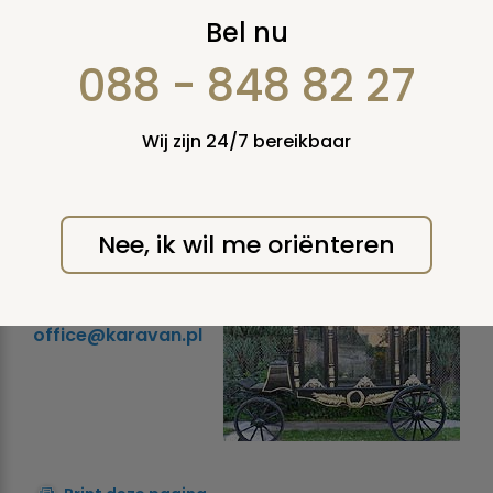
Te koop:
Bel nu
Uitvaartkoets gebruikt
088 - 848 82 27
van 1860 tot 1870 te
Wij zijn 24/7 bereikbaar
Polen
donderdag 26 augustus
2004
Nee, ik wil me oriënteren
Meer informatie?
Mail
office@karavan.pl