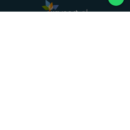
Landelijke uitvaartonderneming. Al meer dan 20
jaar uw vertrouwde partner voor een waardig
afscheid.
088 - 848 82 27
24/7 bereikbaar, dag en nacht
DIRECT HULP
Overlijden melden
Directe hulp
Intakeformulier
Eerste 24 uur