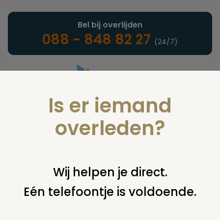
Bel bij overlijden
088 - 848 82 27
(24/7)
Is er iemand
Landelijke uitvaartonderneming
overleden?
Nieuws
Wij helpen je direct.
Eén telefoontje is voldoende.
U bent hier:
home
nieuws & agenda
nieuws
rouwfotografie
en rituele begeleiding