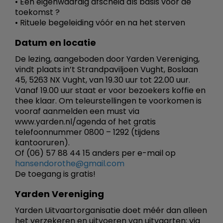
• Een eigenwaardig afscheid als basis voor de
toekomst ?
• Rituele begeleiding vóór en na het sterven
Datum en locatie
De lezing, aangeboden door Yarden Vereniging,
vindt plaats in’t Strandpaviljoen Vught, Boslaan
45, 5263 NX Vught, van 19.30 uur tot 22.00 uur.
Vanaf 19.00 uur staat er voor bezoekers koffie en
thee klaar. Om teleurstellingen te voorkomen is
vooraf aanmelden een must via
www.yarden.nl/agenda of het gratis
telefoonnummer 0800 – 1292 (tijdens
kantooruren).
Of (06) 57 88 44 15 anders per e-mail op
hansendorothe@gmail.com
De toegang is gratis!
Yarden Vereniging
Yarden Uitvaartorganisatie doet méér dan alleen
het verzekeren en uitvoeren van uitvaarten; via