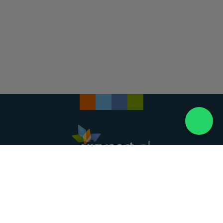
Landelijke uitvaartonderneming. Al meer dan 20
jaar uw vertrouwde partner voor een waardig
afscheid.
088 - 848 82 27