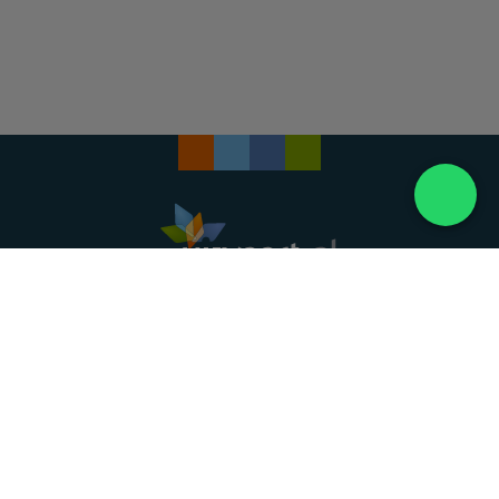
Landelijke uitvaartonderneming. Al meer dan 20
jaar uw vertrouwde partner voor een waardig
afscheid.
088 - 848 82 27
24/7 bereikbaar, dag en nacht