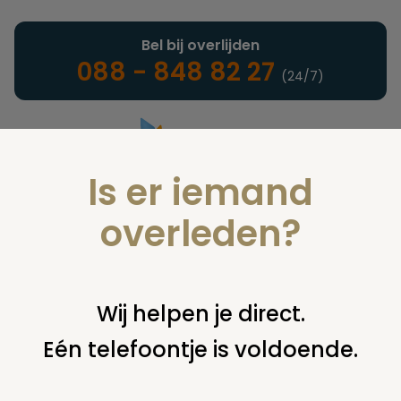
Bel bij overlijden
088 - 848 82 27
(24/7)
Is er iemand
Landelijke uitvaartonderneming
overleden?
Nieuws
Wij helpen je direct.
Eén telefoontje is voldoende.
U bent hier:
home
nieuws & agenda
nieuws
oude
grafmonumenten begraafplaats klundert worden verwijderd