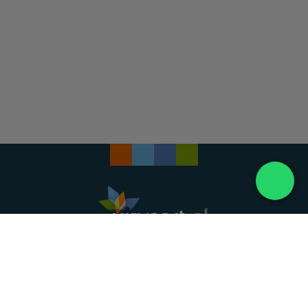
Landelijke uitvaartonderneming. Al meer dan 20
jaar uw vertrouwde partner voor een waardig
afscheid.