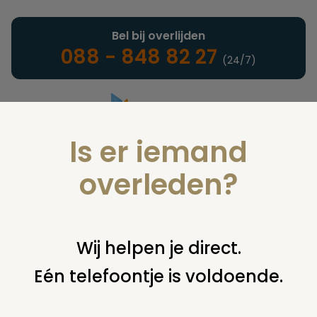
Bel bij overlijden
088 - 848 82 27
(24/7)
Is er iemand
Landelijke uitvaartonderneming
overleden?
Nieuws
Wij helpen je direct.
Eén telefoontje is voldoende.
U bent hier:
home
nieuws & agenda
nieuws
voorbereidingen herinnering verlicht 2008 zijn begonnen.