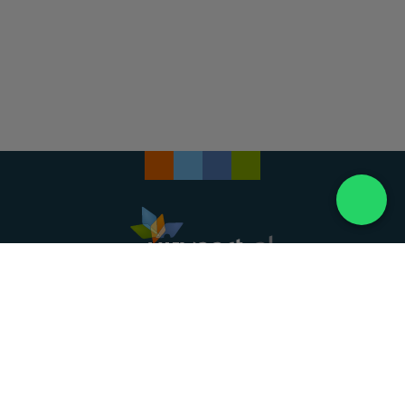
Landelijke uitvaartonderneming. Al meer dan 20
jaar uw vertrouwde partner voor een waardig
afscheid.
088 - 848 82 27
24/7 bereikbaar, dag en nacht