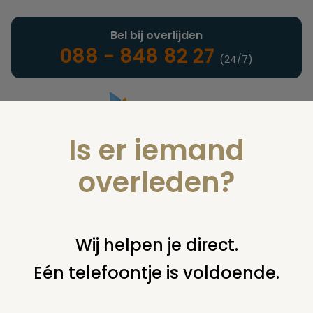
Bel bij overlijden
088 - 848 82 27
(24/7)
Is er iemand
Landelijke uitvaartonderneming
overleden?
Nieuws
Wij helpen je direct.
Eén telefoontje is voldoende.
U bent hier:
home
nieuws & agenda
nieuws
"revitum", na
het verlies