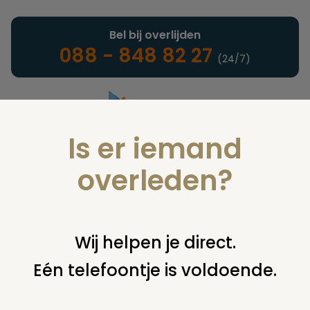
Bel bij overlijden
088 - 848 82 27
(24/7)
Is er iemand
Landelijke uitvaartonderneming
overleden?
Nieuws
Wij helpen je direct.
Eén telefoontje is voldoende.
U bent hier:
home
nieuws & agenda
nieuws
rechter:
kinderen mogen afscheid nemen van vader