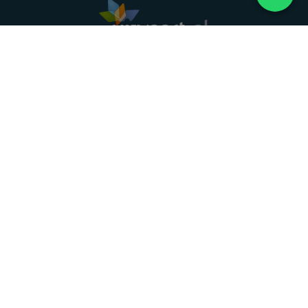
Landelijke uitvaartonderneming. Al meer dan 20
jaar uw vertrouwde partner voor een waardig
afscheid.
088 - 848 82 27
24/7 bereikbaar, dag en nacht
DIRECT HULP
Overlijden melden
Directe hulp
Intakeformulier
Eerste 24 uur