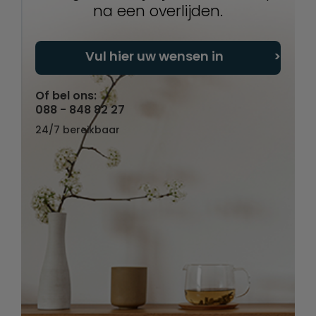
na een overlijden.
Vul hier uw wensen in
Of bel ons:
088 - 848 82 27
24/7 bereikbaar