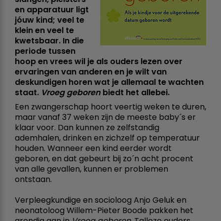
en apparatuur ligt
jóuw kind; veel te
klein en veel te
kwetsbaar. In die
periode tussen
hoop en vrees wil je als ouders lezen over
ervaringen van anderen en je wilt van
deskundigen horen wat je allemaal te wachten
staat.
Vroeg geboren
biedt het allebei.
Een zwangerschap hoort veertig weken te duren,
maar vanaf 37 weken zijn de meeste baby´s er
klaar voor. Dan kunnen ze zelfstandig
ademhalen, drinken en zichzelf op temperatuur
houden. Wanneer een kind eerder wordt
geboren, en dat gebeurt bij zo´n acht procent
van alle gevallen, kunnen er problemen
ontstaan.
Verpleegkundige en socioloog Anjo Geluk en
neonatoloog Willem-Pieter Boode pakken het
grondig aan in
Vroeg geboren
. Talloze ouders