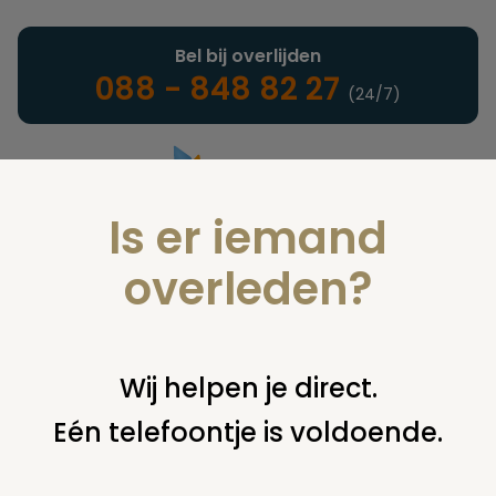
Bel bij overlijden
088 - 848 82 27
(24/7)
Is er iemand
Landelijke uitvaartonderneming
overleden?
Nieuws
Wij helpen je direct.
Eén telefoontje is voldoende.
U bent hier:
home
nieuws & agenda
nieuws
nieuw boek:
vroeg geboren