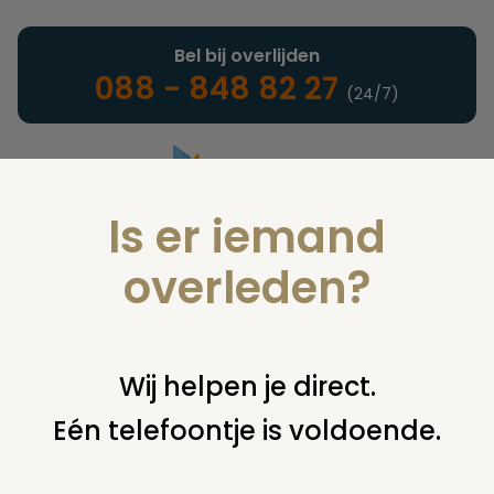
Bel bij overlijden
088 - 848 82 27
(24/7)
Is er iemand
Landelijke uitvaartonderneming
overleden?
Nieuws
Wij helpen je direct.
Eén telefoontje is voldoende.
U bent hier:
home
nieuws & agenda
nieuws
jaarcijfers 2017
monuta