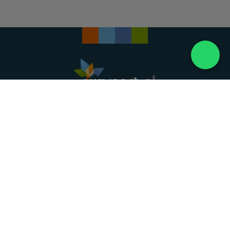
Landelijke uitvaartonderneming. Al meer dan 20
jaar uw vertrouwde partner voor een waardig
afscheid.
088 - 848 82 27
24/7 bereikbaar, dag en nacht
DIRECT HULP