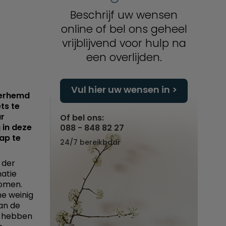
Beschrijf uw wensen
online of bel ons geheel
vrijblijvend voor hulp na
een overlijden.
Vul hier uw wensen in
overhemd
ts te
ur
Of bel ons:
 in deze
088 - 848 82 27
ap te
24/7 bereikbaar
 der
natie
komen.
he weinig
van de
n hebben