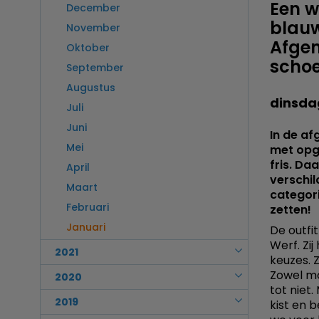
November
Een w
Maart
December
Augustus
September
Oktober
blauw
Februari
November
Juli
Augustus
September
Afge
Januari
Oktober
Juni
Juli
scho
Augustus
September
Mei
Juni
Juli
Augustus
April
Mei
dinsdag
Juni
Juli
Maart
April
Mei
Juni
Februari
In de af
Maart
April
Mei
met opge
Januari
Februari
Maart
fris. Da
April
Januari
verschil
Februari
Maart
categori
Januari
Februari
zetten!
Januari
De outfi
Werf. Zi
2021
keuzes. Z
Zowel mod
December
2020
tot niet
November
December
2019
kist en 
Oktober