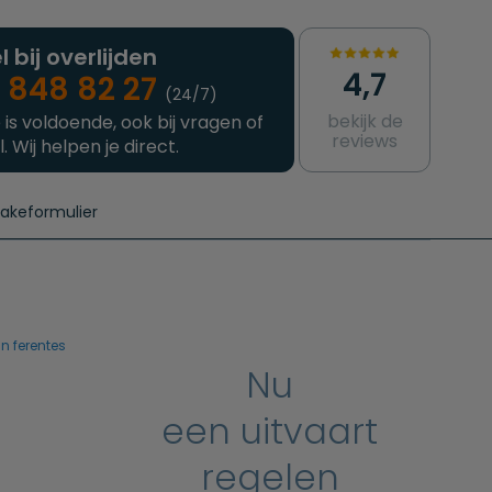
l bij overlijden
4,7
 848 82 27
(24/7)
bekijk de
 is voldoende, ook bij vragen of
reviews
l. Wij helpen je direct.
takeformulier
aanvragen
e crematie
Intakeformulier
Complete uitvaart
Contact
urzame uitvaart
Prijzen crematoria
n ferentes
Nu
een uitvaart
regelen