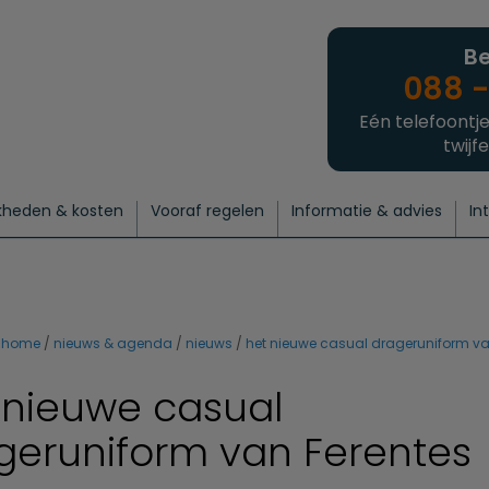
Be
088 -
Eén telefoontje
twijfe
kheden & kosten
Vooraf regelen
Informatie & advies
In
regelen
atie
 onze experts
hecklist uitvaart regelen
Waarom een uitvaart regelen?
Een laatste groet
Crematie regelen
Bedrijvengids
Intakeformulier
Thuisuitvaart crematie
Begrafenis regelen
Nieuws
Wensen vastleggen
Agenda
Offerte 
Intiem
Uitgebreid
Begrafenis Compleet
Natuurbegrafenis
Du
home
nieuws & agenda
nieuws
het nieuwe casual drageruniform va
 nieuwe casual
geruniform van Ferentes