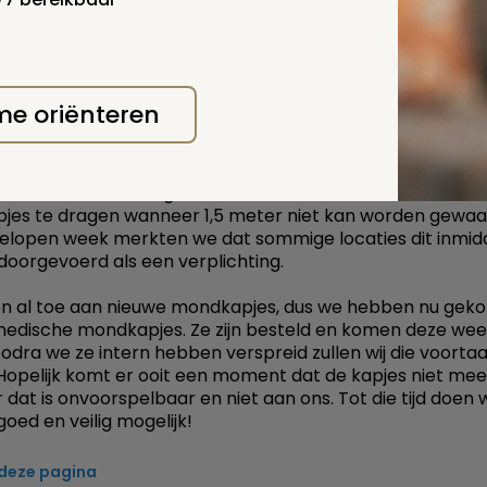
 me oriënteren
 medische mondkapjes
 januari is er een dringend advies van de overheid om med
es te dragen wanneer 1,5 meter niet kan worden gewaa
gelopen week merkten we dat sommige locaties dit inmidd
oorgevoerd als een verplichting.
 al toe aan nieuwe mondkapjes, dus we hebben nu geko
edische mondkapjes. Ze zijn besteld en komen deze we
Zodra we ze intern hebben verspreid zullen wij die voorta
Hopelijk komt er ooit een moment dat de kapjes niet mee
r dat is onvoorspelbaar en niet aan ons. Tot die tijd doen w
goed en veilig mogelijk!
 deze pagina