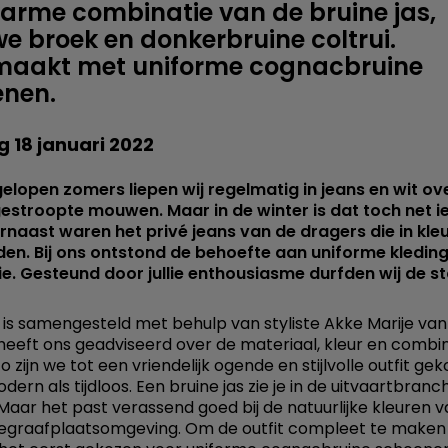
arme combinatie van de bruine jas,
e broek en donkerbruine coltrui.
maakt met uniforme cognacbruine
enen.
 18 januari 2022
gelopen zomers liepen wij regelmatig in jeans en wit 
stroopte mouwen. Maar in de winter is dat toch net ie
arnaast waren het privé jeans van de dragers die in kle
den. Bij ons ontstond de behoefte aan uniforme kleding
e. Gesteund door jullie enthousiasme durfden wij de st
t is samengesteld met behulp van styliste Akke Marije van
j heeft ons geadviseerd over de materiaal, kleur en combi
o zijn we tot een vriendelijk ogende en stijlvolle outfit ge
ern als tijdloos. Een bruine jas zie je in de uitvaartbranc
. Maar het past verassend goed bij de natuurlijke kleuren 
begraafplaatsomgeving. Om de outfit compleet te make