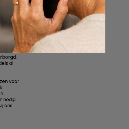
ische
rborgd.
els al
zen voor
ek
an
r nodig
ij ons