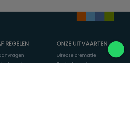
F REGELEN
ONZE UITVAARTEN
 aanvragen
Directe crematie
t uitvaart
Thuisuitvaart
 een uitvaart
Complete uitvaart
bij leven
Exclusieve uitvaart
tvaarten
Begrafenissen
Natuurbegrafenis
ITVAART.NL
Alle uitvaarten
tvaart.nl
t