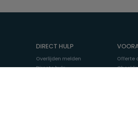
DIRECT HULP
VOORA
Overlijden melden
Offerte
Directe hulp
Checklis
Intakeformulier
Wat kost
Eerste 24 uur
Uitvaart 
Overlijden buitenland
Onze ui
Lokale uitvaart
OVER U
INFORMATIE & ADVIES
Wie is Ui
Infotheek
Contac