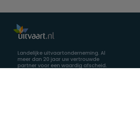
Landelijke uitvaartonderneming. Al
meer dan 20 jaar uw vertrouwde
partner voor een waardig afscheid.
088 - 848 82 27
24/7 bereikbaar, dag en nacht