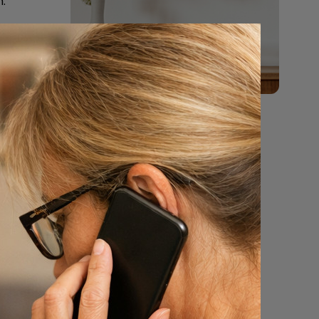
.
m (zwarte
or
aar wij
d een
 Er is
uren.
het
n reis
tie voor