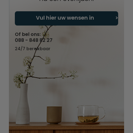
Vul hier uw wensen in
Of bel ons:
088 - 848 82 27
24/7 bereikbaar