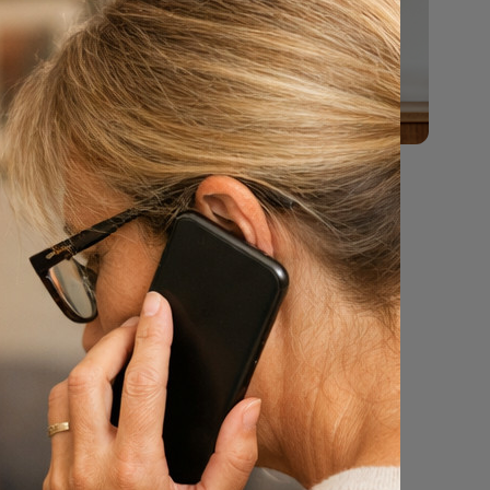
en dat
a:
Geen
alen
ente. Bel