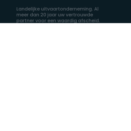
Landelijke uitvaartonderneming. Al
meer dan 20 jaar uw vertrouwde
partner voor een waardig afscheid.
088 - 848 82 27
24/7 bereikbaar, dag en nacht