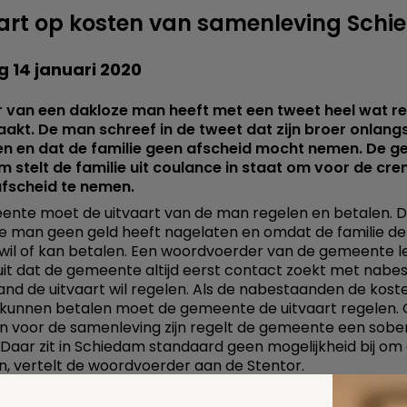
art op kosten van samenleving Sch
 14 januari 2020
 van een dakloze man heeft met een tweet heel wat re
akt. De man schreef in de tweet dat zijn broer onlangs
en en dat de familie geen afscheid mocht nemen. De 
 stelt de familie uit coulance in staat om voor de cre
afscheid te nemen.
nte moet de uitvaart van de man regelen en betalen. 
 man geen geld heeft nagelaten en omdat de familie de
 wil of kan betalen. Een woordvoerder van de gemeente le
uit dat de gemeente altijd eerst contact zoekt met nab
and de uitvaart wil regelen. Als de nabestaanden de koste
f kunnen betalen moet de gemeente de uitvaart regelen
n voor de samenleving zijn regelt de gemeente een sobe
. Daar zit in Schiedam standaard geen mogelijkheid bij om
, vertelt de woordvoerder aan de Stentor.
nte laat in de krant weten dat ze het betreurt dat de m