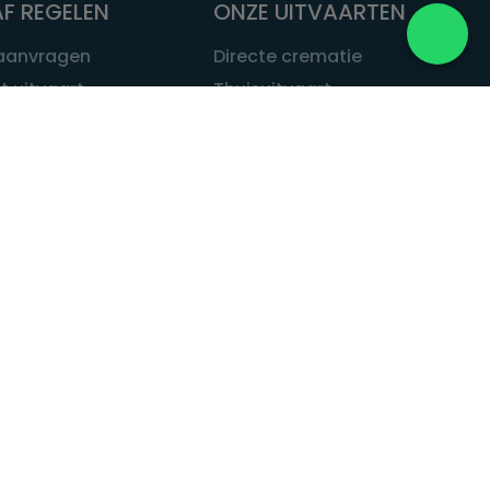
F REGELEN
ONZE UITVAARTEN
 aanvragen
Directe crematie
t uitvaart
Thuisuitvaart
 een uitvaart
Complete uitvaart
bij leven
Exclusieve uitvaart
tvaarten
Begrafenissen
Natuurbegrafenis
ITVAART.NL
Alle uitvaarten
tvaart.nl
t
 Uitvaart.nl
estatuut
rken