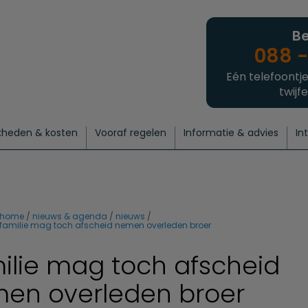
Be
088 -
Eén telefoontje
twijfe
kheden & kosten
Vooraf regelen
Informatie & advies
In
regelen
atie
 onze experts
hecklist uitvaart regelen
Waarom een uitvaart regelen?
Een laatste groet
Crematie regelen
Bedrijvengids
Intakeformulier
Thuisuitvaart crematie
Begrafenis regelen
Nieuws
Wensen vastleggen
Agenda
Offerte 
Intiem
Uitgebreid
Begrafenis Compleet
Natuurbegrafenis
Du
home
nieuws & agenda
nieuws
familie mag toch afscheid nemen overleden broer
ilie mag toch afscheid
en overleden broer