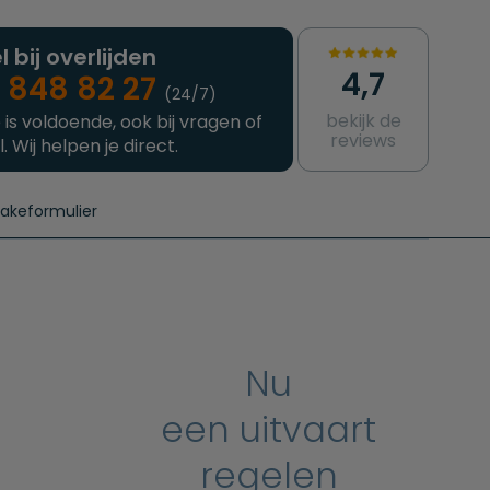
l bij overlijden
4,7
 848 82 27
(24/7)
bekijk de
 is voldoende, ook bij vragen of
reviews
l. Wij helpen je direct.
takeformulier
aanvragen
e crematie
Intakeformulier
Complete uitvaart
Contact
urzame uitvaart
Prijzen crematoria
Nu
een uitvaart
regelen