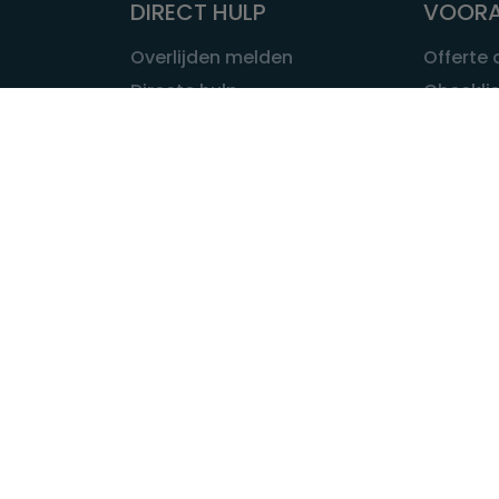
DIRECT HULP
VOORA
Overlijden melden
Offerte
Directe hulp
Checklis
Intakeformulier
Wat kost
Eerste 24 uur
Uitvaart 
Overlijden buitenland
Onze ui
Lokale uitvaart
OVER U
INFORMATIE & ADVIES
Wie is Ui
Infotheek
Contac
Vraag een expert
Redactie
Bedrijvengids
Redacti
Tarieven crematoria
Onze me
Nieuws & agenda