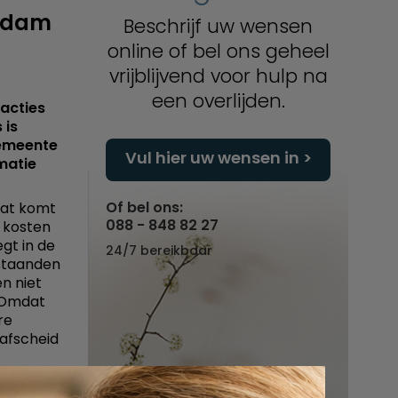
iedam
Beschrijf uw wensen
online of bel ons geheel
vrijblijvend voor hulp na
een overlijden.
acties
 is
gemeente
Vul hier uw wensen in
matie
Of bel ons:
Dat komt
088 - 848 82 27
 kosten
gt in de
24/7 bereikbaar
estaanden
n niet
. Omdat
re
 afscheid
an via