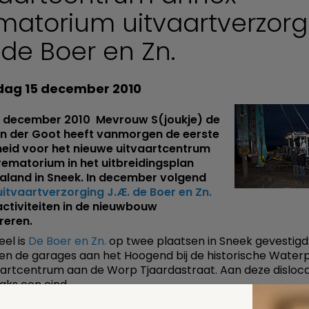
matorium uitvaartverzorg
 de Boer en Zn.
ag 15 december 2010
 december 2010  Mevrouw S(joukje) de
n der Goot heeft vanmorgen de eerste
heid voor het nieuwe uitvaartcentrum
ematorium in het uitbreidingsplan
aland in Sneek. In december volgend
uitvaartverzorging J.Æ. de Boer en Zn.
activiteiten in de nieuwbouw
reren.
el is
De Boer en Zn.
op twee plaatsen in Sneek gevestigd
en de garages aan het Hoogend bij de historische Water
aartcentrum aan de Worp Tjaardastraat. Aan deze disloca
aks een eind.
euwbouw, naar een ontwerp van de Sneker architect Sied