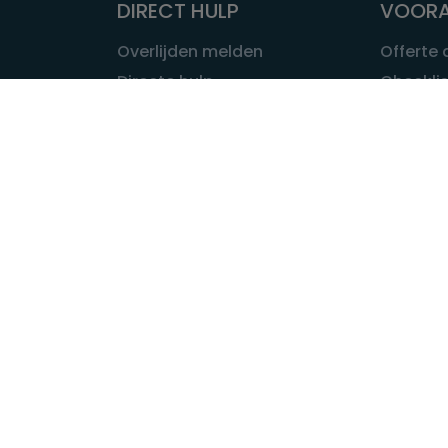
DIRECT HULP
VOORA
Overlijden melden
Offerte
Directe hulp
Checklis
Intakeformulier
Wat kost
Eerste 24 uur
Uitvaart 
Overlijden buitenland
Onze ui
Lokale uitvaart
OVER U
INFORMATIE & ADVIES
Wie is Ui
Infotheek
Contac
Vraag een expert
Redactie
Bedrijvengids
Redacti
Tarieven crematoria
Onze me
Nieuws & agenda