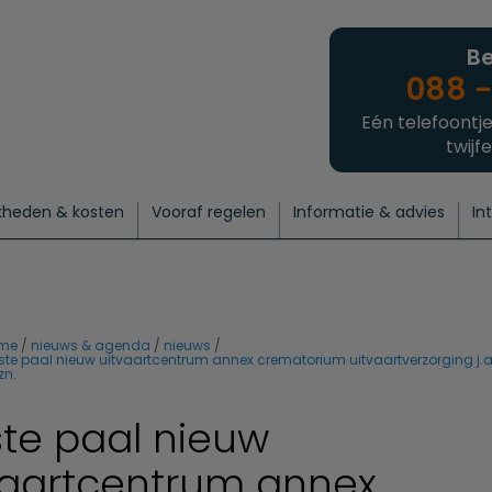
Be
088 -
Eén telefoontje
twijfe
kheden & kosten
Vooraf regelen
Informatie & advies
In
regelen
atie
 onze experts
hecklist uitvaart regelen
Waarom een uitvaart regelen?
Een laatste groet
Crematie regelen
Bedrijvengids
Intakeformulier
Thuisuitvaart crematie
Begrafenis regelen
Nieuws
Wensen vastleggen
Agenda
Offerte 
Intiem
Uitgebreid
Begrafenis Compleet
Natuurbegrafenis
Du
me
nieuws & agenda
nieuws
ste paal nieuw uitvaartcentrum annex crematorium uitvaartverzorging j.
zn.
ste paal nieuw
vaartcentrum annex