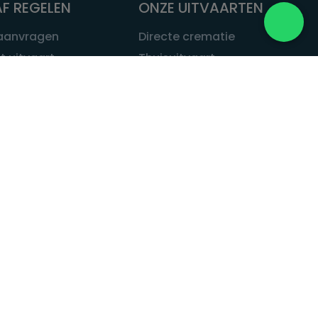
F REGELEN
ONZE UITVAARTEN
 aanvragen
Directe crematie
t uitvaart
Thuisuitvaart
 een uitvaart
Complete uitvaart
bij leven
Exclusieve uitvaart
tvaarten
Begrafenissen
Natuurbegrafenis
ITVAART.NL
Alle uitvaarten
tvaart.nl
t
 Uitvaart.nl
estatuut
rken