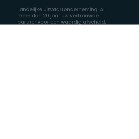
Landelijke uitvaartonderneming. Al
meer dan 20 jaar uw vertrouwde
partner voor een waardig afscheid.
088 - 848 82 27
24/7 bereikbaar, dag en nacht