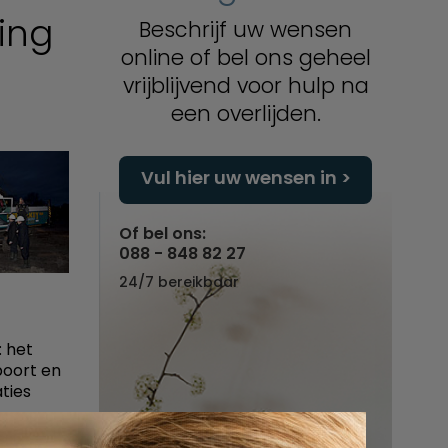
ing
Beschrijf uw wensen
online of bel ons geheel
vrijblijvend voor hulp na
een overlijden.
Vul hier uw wensen in
Of bel ons:
088 - 848 82 27
24/7 bereikbaar
: het
poort en
ties
s de