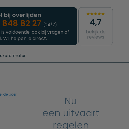
l bij overlijden
4,7
 848 82 27
(24/7)
bekijk de
 is voldoende, ook bij vragen of
reviews
l. Wij helpen je direct.
takeformulier
aanvragen
e crematie
Intakeformulier
Complete uitvaart
Contact
urzame uitvaart
Prijzen crematoria
æ. de boer
Nu
een uitvaart
regelen